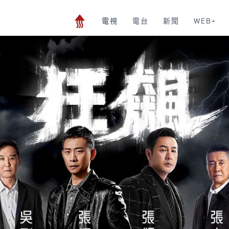
電視
電台
新聞
WEB+