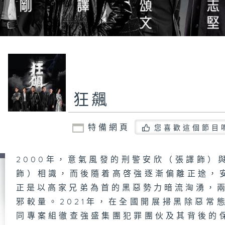
狂飆
特備網頁
您喜歡這個節目
2000年，意氣風發的刑警安欣（張譯飾）
飾）相識，而後隨着高啓強逐漸偏離正途，
正是以高家兄弟為首的黑惡勢力暗流洶湧，兩
邪較量。2021年，在全國開展掃黑除惡常
同專案組徹查強盛集團犯罪團伙及其背後的