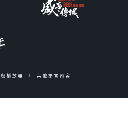
障礙播放器
|
其他語言內容
|