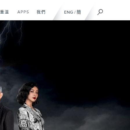
重溫
APPS
我們
ENG
/
簡