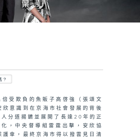
嗎?
與倍受欺負的魚販子高啓強（張頌文
安欣意識到在京海市社會發展的背後
人分道揚鑣並展開了長達20年的正
態化，中央督導組雷霆出擊，安欣協
保護傘，最終京海市得以撥雲見日清