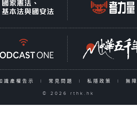
知識產權告示
|
常見問題
|
私隱政策
|
無
© 2026 rthk.hk