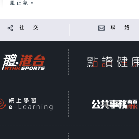
風正氣。
社 交
聯 絡