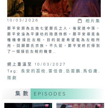
10/03/2026
相片集
鄭平安原為五姓七望鄭氏之人，後家道中落，
鄭平安淪為平康坊的陪酒侍郎。鄭平安尋覓各
種機會接近左相，目的就是希望能為左相所
用，回歸鄭氏宗族。不久前，鄭平安終於得到
了一個接近左相的機會…
網上重溫至 10/03/2027
Tag:
長安的荔枝
,
雷佳音
,
岳雲鵬
,
馬伯庸
,
陸劇
集數
EPISODES