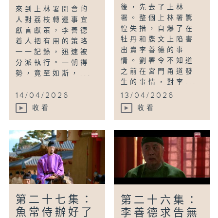
後，先去了上林
來到上林署開會的
署。整個上林署驚
人對荔枝轉運事宜
惶失措，自爆了在
獻言獻策，李善德
牡丹和牒文上陷害
着人把有用的策略
出賣李善德的事
一一記錄，迅速被
情。劉署令不知道
分派執行。一朝得
之前在宮門甬道發
勢，竟至如斯，...
生的事情，對李...
14/04/2026
13/04/2026
收看
收看
第二十七集：
第二十六集：
魚常侍辦好了
李善德求告無