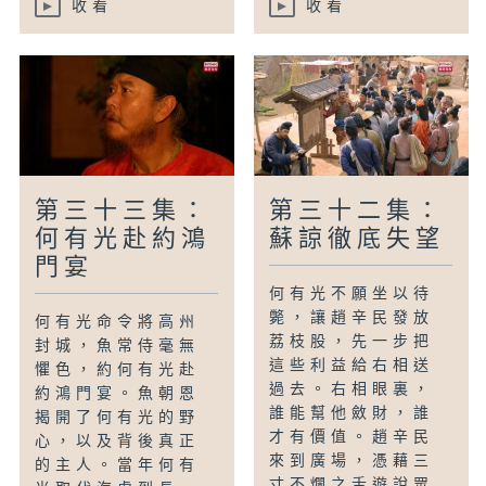
收看
收看
第三十三集：
第三十二集：
何有光赴約鴻
蘇諒徹底失望
門宴
何有光不願坐以待
斃，讓趙辛民發放
何有光命令將高州
荔枝股，先一步把
封城，魚常侍毫無
這些利益給右相送
懼色，約何有光赴
過去。右相眼裏，
約鴻門宴。魚朝恩
誰能幫他斂財，誰
揭開了何有光的野
才有價值。趙辛民
心，以及背後真正
來到廣場，憑藉三
的主人。當年何有
寸不爛之舌遊說眾