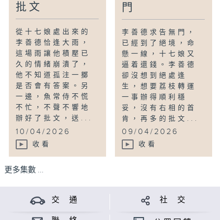
批文
門
從十七娘處出來的
李善德求告無門，
李善德恰逢大雨，
已經到了絕境，命
這場雨讓他積壓已
懸一線，十七娘又
久的情緒崩潰了，
逼着還錢。李善德
他不知道孤注一擲
卻沒想到絕處逢
是否會有答案。另
生，想要荔枝轉運
一邊，魚常侍不慌
一事辦得順利穩
不忙，不聲不響地
妥，沒有右相的首
辦好了批文，送...
肯，再多的批文...
10/04/2026
09/04/2026
收看
收看
更多集數 ...
交 通
社 交