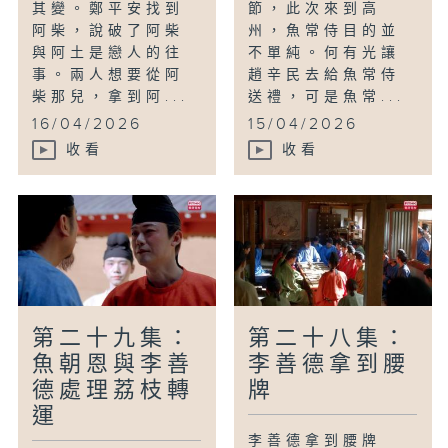
其變。鄭平安找到
節，此次來到高
阿柴，說破了阿柴
州，魚常侍目的並
與阿土是戀人的往
不單純。何有光讓
事。兩人想要從阿
趙辛民去給魚常侍
柴那兒，拿到阿...
送禮，可是魚常...
16/04/2026
15/04/2026
收看
收看
第二十九集：
第二十八集：
魚朝恩與李善
李善德拿到腰
德處理荔枝轉
牌
運
李善德拿到腰牌