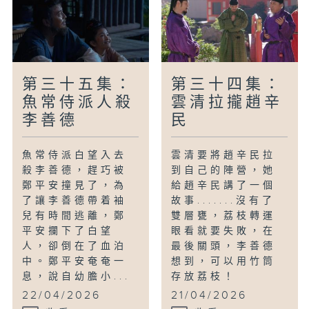
第三十五集：
第三十四集：
魚常侍派人殺
雲清拉攏趙辛
李善德
民
魚常侍派白望入去
雲清要將趙辛民拉
殺李善德，趕巧被
到自己的陣營，她
鄭平安撞見了，為
給趙辛民講了一個
了讓李善德帶着袖
故事.......沒有了
兒有時間逃離，鄭
雙層甕，荔枝轉運
平安攔下了白望
眼看就要失敗，在
人，卻倒在了血泊
最後關頭，李善德
中。鄭平安奄奄一
想到，可以用竹筒
息，說自幼膽小...
存放荔枝！
22/04/2026
21/04/2026