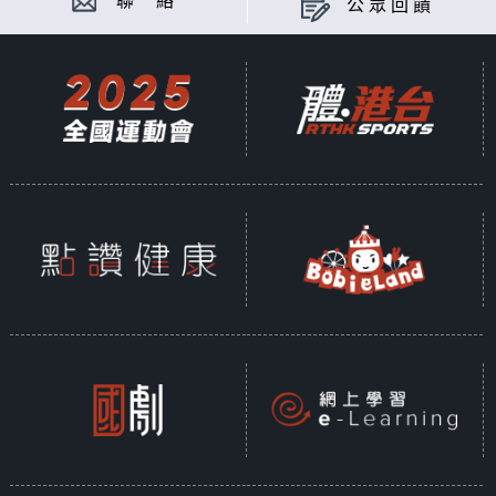
聯 絡
公眾回饋