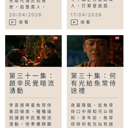
光取代海虎到長
人，打算發放荔...
安，投靠貴人，...
20/04/2026
17/04/2026
收看
收看
第三十一集：
第三十集：何
趙辛民覺暗流
有光給魚常侍
湧動
送禮
李善德帶着魚常侍
夜幕降臨，從魚常
重回嶺南，種種端
侍口中得知可以得
倪讓趙辛民覺暗流
知，多年前，魚常
湧動，他準備靜觀
侍與何有光似有過