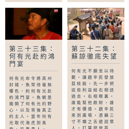
第三十三集：
第三十二集：
何有光赴約鴻
蘇諒徹底失望
門宴
何有光不願坐以待
斃，讓趙辛民發放
何有光命令將高州
荔枝股，先一步把
封城，魚常侍毫無
這些利益給右相送
懼色，約何有光赴
過去。右相眼裏，
約鴻門宴。魚朝恩
誰能幫他斂財，誰
揭開了何有光的野
才有價值。趙辛民
心，以及背後真正
來到廣場，憑藉三
的主人。當年何有
寸不爛之舌遊說眾
光取代海虎到長
人，打算發放荔...