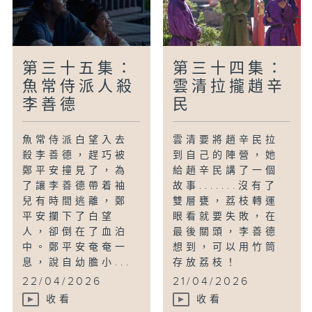
第三十五集：
第三十四集：
魚常侍派人殺
雲清拉攏趙辛
李善德
民
魚常侍派白望入去
雲清要將趙辛民拉
殺李善德，趕巧被
到自己的陣營，她
鄭平安撞見了，為
給趙辛民講了一個
了讓李善德帶着袖
故事.......沒有了
兒有時間逃離，鄭
雙層甕，荔枝轉運
平安攔下了白望
眼看就要失敗，在
人，卻倒在了血泊
最後關頭，李善德
中。鄭平安奄奄一
想到，可以用竹筒
息，說自幼膽小...
存放荔枝！
22/04/2026
21/04/2026
收看
收看