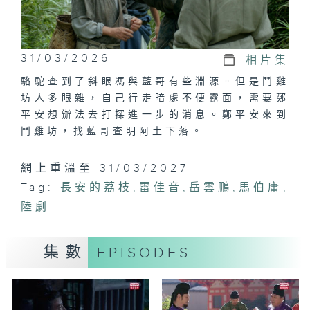
31/03/2026
相片集
駱駝查到了斜眼馮與藍哥有些淵源。但是鬥雞
坊人多眼雜，自己行走暗處不便露面，需要鄭
平安想辦法去打探進一步的消息。鄭平安來到
鬥雞坊，找藍哥查明阿土下落。
網上重溫至 31/03/2027
Tag:
長安的荔枝
,
雷佳音
,
岳雲鵬
,
馬伯庸
,
陸劇
集數
EPISODES