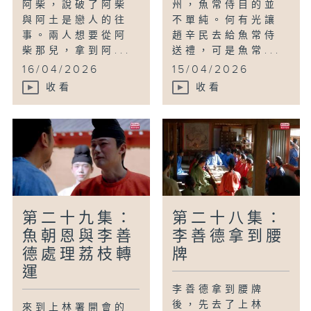
阿柴，說破了阿柴
州，魚常侍目的並
與阿土是戀人的往
不單純。何有光讓
事。兩人想要從阿
趙辛民去給魚常侍
柴那兒，拿到阿...
送禮，可是魚常...
16/04/2026
15/04/2026
收看
收看
第二十九集：
第二十八集：
魚朝恩與李善
李善德拿到腰
德處理荔枝轉
牌
運
李善德拿到腰牌
後，先去了上林
來到上林署開會的