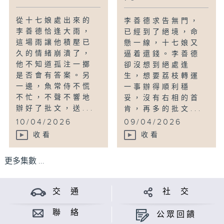
從十七娘處出來的
李善德求告無門，
李善德恰逢大雨，
已經到了絕境，命
這場雨讓他積壓已
懸一線，十七娘又
久的情緒崩潰了，
逼着還錢。李善德
他不知道孤注一擲
卻沒想到絕處逢
是否會有答案。另
生，想要荔枝轉運
一邊，魚常侍不慌
一事辦得順利穩
不忙，不聲不響地
妥，沒有右相的首
辦好了批文，送...
肯，再多的批文...
10/04/2026
09/04/2026
收看
收看
更多集數 ...
交 通
社 交
聯 絡
公眾回饋