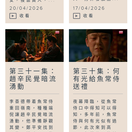
安，投靠貴人，...
20/04/2026
17/04/2026
收看
收看
第三十一集：
第三十集：何
趙辛民覺暗流
有光給魚常侍
湧動
送禮
李善德帶着魚常侍
夜幕降臨，從魚常
重回嶺南，種種端
侍口中得知可以得
倪讓趙辛民覺暗流
知，多年前，魚常
湧動，他準備靜觀
侍與何有光似有過
其變。鄭平安找到
節，此次來到高