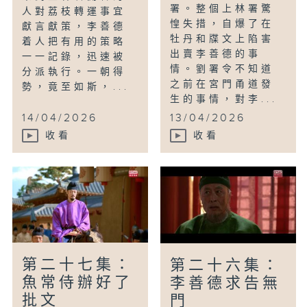
署。整個上林署驚
人對荔枝轉運事宜
惶失措，自爆了在
獻言獻策，李善德
牡丹和牒文上陷害
着人把有用的策略
出賣李善德的事
一一記錄，迅速被
情。劉署令不知道
分派執行。一朝得
之前在宮門甬道發
勢，竟至如斯，...
生的事情，對李...
14/04/2026
13/04/2026
收看
收看
第二十七集：
第二十六集：
魚常侍辦好了
李善德求告無
批文
門