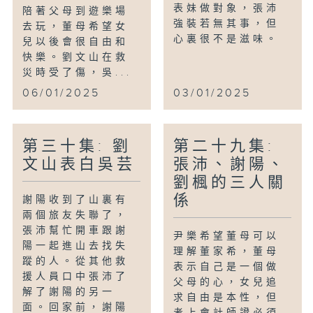
表妹做對象，張沛
陪著父母到遊樂場
強裝若無其事，但
去玩，董母希望女
心裏很不是滋味。
兒以後會很自由和
快樂。劉文山在救
災時受了傷，吳...
06/01/2025
03/01/2025
第三十集: 劉
第二十九集:
文山表白吳芸
張沛、謝陽、
劉楓的三人關
係
謝陽收到了山裏有
兩個旅友失聯了，
張沛幫忙開車跟謝
尹樂希望董母可以
陽一起進山去找失
理解董家希，董母
蹤的人。從其他救
表示自己是一個做
援人員口中張沛了
父母的心，女兒追
解了謝陽的另一
求自由是本性，但
面。回家前，謝陽
考上會計師證必須