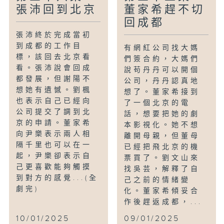
張沛回到北京
董家希趕不切
回成都
張沛終於完成當初
到成都的工作目
有網紅公司找大媽
標，該回去北京看
們簽合約，大媽們
看。張沛說會回成
說苟丹丹可以開個
都發展，但謝陽不
公司，丹丹認真地
想她有遺憾。劉楓
想了。董家希接到
也表示自己已經向
了一個北京的電
公司提交了調到北
話，想要把她的劇
京的申請。董家希
本影視化。她不想
向尹樂表示兩人相
離開母親，但董母
隔千里也可以在一
已經把飛北京的機
起，尹樂卻表示自
票買了。劉文山來
己更喜歡能夠觸摸
找吳芸，解釋了自
到對方的感覺...(全
己之前的情緒變
劇完)
化。董家希傾妥合
作後趕返成都，...
10/01/2025
09/01/2025