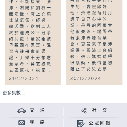
丹直言孩子是自己
作，不能接受。張
生的，會照顧好
沛、謝陽和劉楓一
他。齊璞跟苟丹丹
起吃飯，席上充滿
講了自己心中的
比試氣氛，經過一
話，丹丹的回覆令
輪舌戰，謝劉二人
他很失落。謝陽帶
終於達成公平競爭
著張沛去聽音樂
的共識！董家希被
會，更帶來了張沛
母親困在家裏，溫
媽媽。張沛上台唱
習考註冊會計師
歌，張沛媽媽聽得
證，尹樂十分想念
很感動，後悔當初
董家希。吳芸被派
阻止了女兒去參...
去區幫扶，挨家...
31/12/2024
30/12/2024
更多集數 ...
交 通
社 交
聯 絡
公眾回饋