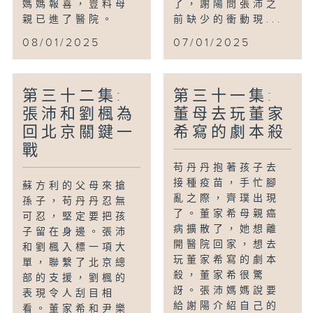
媽媽報喜，豈料母
了，謝陽問張沛之
親已進了醫院。
前缺少的衝動現...
08/01/2025
07/01/2025
第三十二集:
第三十一集:
張沛和劉楓為
董母去玩董家
回北京關鍵一
希寫的劇本殺
戰
苟丹丹抱著孩子去
接種疫苗，手忙腳
蘇方利的父母來搶
亂之際，齊璞出現
孫子，苟丹丹忍無
了。董家希母親癌
可忍，堅定要把孩
病擴散了，她想離
子留在身邊。張沛
開醫院回家，想去
和劉楓入標一項大
玩董家希寫的劇本
單，聯繫了北京總
殺，董家希很驚
部的支援，劉楓的
訝。張沛媽媽說要
表現令人刮目相
給謝陽介紹自己的
看。董家希和尹樂