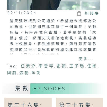
22/11/2024
相片集
這天張沛接到公司通知，希望她去成都為公
司拓荒，但她剛在北京買了一個單位，令她
糾結。苟丹丹做完直播，着手搞她的「求
婚」儀式，然而丈夫卻暗地出軌。吳芸成功
考上公務員，將到成都履新，臨行前叮囑弟
弟照顧父母。董家希的母親到北京出席畢業
禮，才得知女兒轉了學系。
更多...
Tag:
任素汐
,
李雪琴
,
史策
,
王子璇
,
任彬
,
國劇
,
張馳
,
陸劇
集數
EPISODES
第三十六集:
第三十五集: