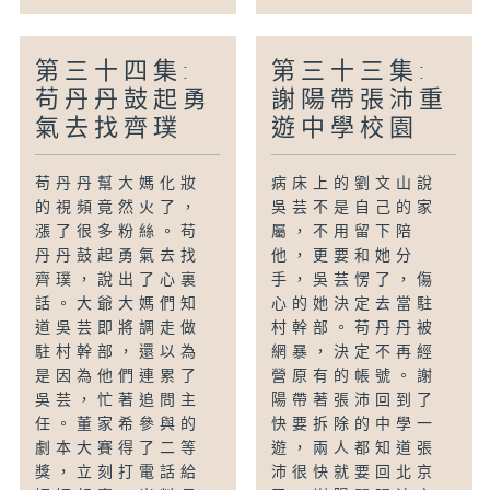
第三十四集:
第三十三集:
苟丹丹鼓起勇
謝陽帶張沛重
氣去找齊璞
遊中學校園
苟丹丹幫大媽化妝
病床上的劉文山說
的視頻竟然火了，
吳芸不是自己的家
漲了很多粉絲。苟
屬，不用留下陪
丹丹鼓起勇氣去找
他，更要和她分
齊璞，說出了心裏
手，吳芸愣了，傷
話。大爺大媽們知
心的她決定去當駐
道吳芸即將調走做
村幹部。苟丹丹被
駐村幹部，還以為
網暴，決定不再經
是因為他們連累了
營原有的帳號。謝
吳芸，忙著追問主
陽帶著張沛回到了
任。董家希參與的
快要拆除的中學一
劇本大賽得了二等
遊，兩人都知道張
獎，立刻打電話給
沛很快就要回北京