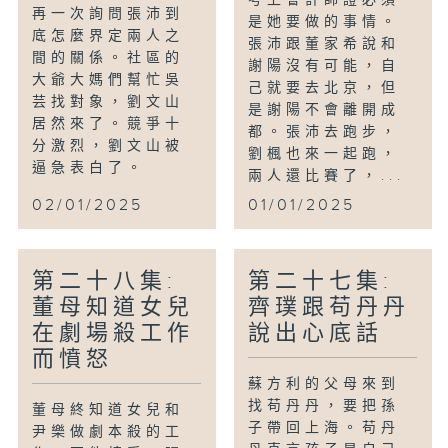
再一次詢問張沛到
是她要做的事情。
底怎麼界定兩人之
張沛跟董家希說和
間的關係。社區的
謝陽沒有可能，自
大爺大媽們幫忙吳
己就要去北京，但
芸找對象，劉文山
是謝陽不會離開成
居然來了。競爭十
都。張沛去跑步，
分激烈，劉文山被
劉楓也來一起跑，
逼急表白了。
兩人還比賽了，...
02/01/2025
01/01/2025
第二十八集:
第二十七集:
董母知道女兒
齊璞跟苟丹丹
在劇場殺工作
說出心底話
而憤怒
蘇方利的父母來到
找苟丹丹，要把孫
董母終知道女兒和
子帶回上海。苟丹
尹樂做劇本殺的工