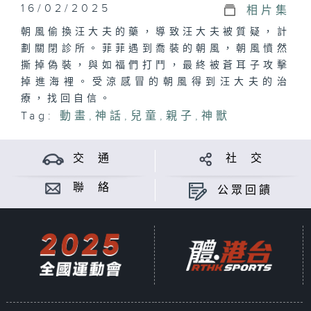
16/02/2025
相片集
朝風偷換汪大夫的藥，導致汪大夫被質疑，計
劃關閉診所。菲菲遇到喬裝的朝風，朝風憤然
撕掉偽裝，與如福們打鬥，最終被蒼耳子攻擊
掉進海裡。受涼感冒的朝風得到汪大夫的治
療，找回自信。
Tag:
動畫
,
神話
,
兒童
,
親子
,
神獸
交 通
社 交
聯 絡
公眾回饋