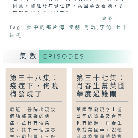
同意。賀紅玲病倒住院，葉國華去看她，卻
聽到昏迷中她喊肖春生。
更多...
Tag:
夢中的那片海
,
陸劇
,
肖戰
,
李沁
,
七十
年代
集數
EPISODES
第三十八集：
第三十七集：
疫症下，佟曉
肖春生幫葉國
梅發燒了
華度過難關
最近，醫院出現幾
葉國華發現李上游
個肺部感染的病
公司的貨品及合同
症，並具有傳染
也有問題，肖春生
性，其中一個是春
來找葉國華，說他
生公司的員工。佟
可以為葉國華替換