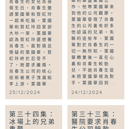
華的華盛集團合
肖春生的女兒肖蓓
作，他帶葉國華來
蓓生日，肖春生邀
到他的公司觀摩。
請葉國華和賀紅玲
葉國華發現了肖春
一起來吃飯。葉國
生的公司裏有好多
華和賀紅玲回家卻
他認識的兄弟。失
大吵一架，葉國華
聯的這些年，葉國
認為賀紅玲還想著
華對於肖春生的一
肖春生。面對猜忌
切一無所知，葉國
懷疑的葉國華，賀
華轉業後一直在心
紅玲終於忍受不
裏和肖春生較勁
了，她要求離婚。
兒，不過肖春生從
肖春生公司的核心
未把葉國華視為對
技術被黑子洩漏給
手。葉國華回到...
李上游。葉國華...
25/12/2024
24/12/2024
第三十四集：
第三十三集：
冰場上的兄弟
醫院要求肖春