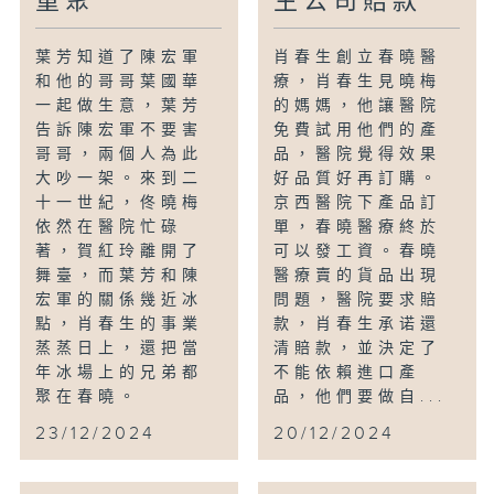
重聚
生公司賠款
葉芳知道了陳宏軍
肖春生創立春曉醫
和他的哥哥葉國華
療，肖春生見曉梅
一起做生意，葉芳
的媽媽，他讓醫院
告訴陳宏軍不要害
免費試用他們的產
哥哥，兩個人為此
品，醫院覺得效果
大吵一架。來到二
好品質好再訂購。
十一世紀，佟曉梅
京西醫院下產品訂
依然在醫院忙碌
單，春曉醫療終於
著，賀紅玲離開了
可以發工資。春曉
舞臺，而葉芳和陳
醫療賣的貨品出現
宏軍的關係幾近冰
問題，醫院要求賠
點，肖春生的事業
款，肖春生承诺還
蒸蒸日上，還把當
清賠款，並決定了
年冰場上的兄弟都
不能依賴進口產
聚在春曉。
品，他們要做自...
23/12/2024
20/12/2024