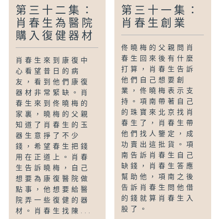
第三十二集：
第三十一集：
肖春生為醫院
肖春生創業
購入復健器材
佟曉梅的父親問肖
春生回來後有什麼
肖春生來到康復中
打算，肖春生告訴
心看望昔日的病
他們自己想要創
友，看到他們康復
業，佟曉梅表示支
器材非常緊缺。肖
持。項南帶著自己
春生來到佟曉梅的
的珠寶來北京找肖
家裏，曉梅的父親
春生了，肖春生帶
知道了肖春生的玉
他們找人鑒定，成
器生意掙了不少
功賣出這批貨。項
錢，希望春生把錢
南告訴肖春生自己
用在正道上。肖春
缺錢，肖春生答應
生告訴曉梅，自己
幫助他，項南之後
想要為康復醫院做
告訴肖春生問他借
點事，他想要給醫
的錢就算肖春生入
院弄一些復健的器
股了。
材。肖春生找陳...