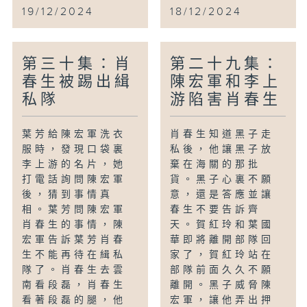
19/12/2024
18/12/2024
第三十集：肖
第二十九集：
春生被踢出緝
陳宏軍和李上
私隊
游陷害肖春生
葉芳給陳宏軍洗衣
肖春生知道黑子走
服時，發現口袋裏
私後，他讓黑子放
李上游的名片，她
棄在海關的那批
打電話詢問陳宏軍
貨。黑子心裏不願
後，猜到事情真
意，還是答應並讓
相。葉芳問陳宏軍
春生不要告訴齊
肖春生的事情，陳
天。賀紅玲和葉國
宏軍告訴葉芳肖春
華即將離開部隊回
生不能再待在緝私
家了，賀紅玲站在
隊了。肖春生去雲
部隊前面久久不願
南看段磊，肖春生
離開。黑子威脅陳
看著段磊的腿，他
宏軍，讓他弄出押