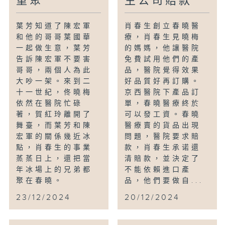
重聚
生公司賠款
葉芳知道了陳宏軍
肖春生創立春曉醫
和他的哥哥葉國華
療，肖春生見曉梅
一起做生意，葉芳
的媽媽，他讓醫院
告訴陳宏軍不要害
免費試用他們的產
哥哥，兩個人為此
品，醫院覺得效果
大吵一架。來到二
好品質好再訂購。
十一世紀，佟曉梅
京西醫院下產品訂
依然在醫院忙碌
單，春曉醫療終於
著，賀紅玲離開了
可以發工資。春曉
舞臺，而葉芳和陳
醫療賣的貨品出現
宏軍的關係幾近冰
問題，醫院要求賠
點，肖春生的事業
款，肖春生承诺還
蒸蒸日上，還把當
清賠款，並決定了
年冰場上的兄弟都
不能依賴進口產
聚在春曉。
品，他們要做自...
23/12/2024
20/12/2024