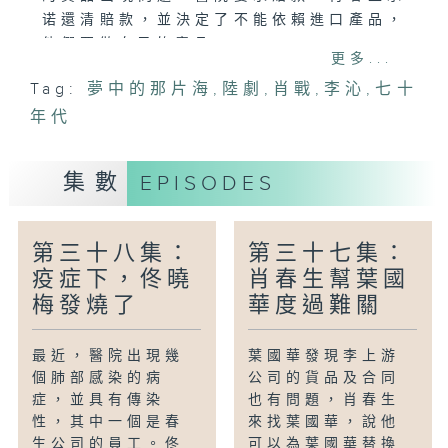
诺還清賠款，並決定了不能依賴進口產品，
他們要做自己的產品。
更多...
Tag:
夢中的那片海
,
陸劇
,
肖戰
,
李沁
,
七十
年代
集數
EPISODES
第三十八集：
第三十七集：
疫症下，佟曉
肖春生幫葉國
梅發燒了
華度過難關
最近，醫院出現幾
葉國華發現李上游
個肺部感染的病
公司的貨品及合同
症，並具有傳染
也有問題，肖春生
性，其中一個是春
來找葉國華，說他
生公司的員工。佟
可以為葉國華替換