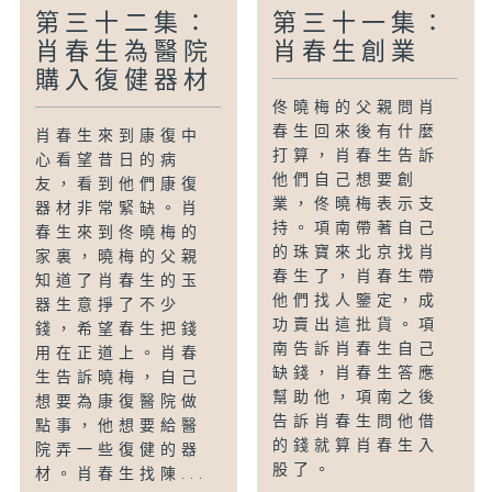
第三十二集：
第三十一集：
肖春生為醫院
肖春生創業
購入復健器材
佟曉梅的父親問肖
春生回來後有什麼
肖春生來到康復中
打算，肖春生告訴
心看望昔日的病
他們自己想要創
友，看到他們康復
業，佟曉梅表示支
器材非常緊缺。肖
持。項南帶著自己
春生來到佟曉梅的
的珠寶來北京找肖
家裏，曉梅的父親
春生了，肖春生帶
知道了肖春生的玉
他們找人鑒定，成
器生意掙了不少
功賣出這批貨。項
錢，希望春生把錢
南告訴肖春生自己
用在正道上。肖春
缺錢，肖春生答應
生告訴曉梅，自己
幫助他，項南之後
想要為康復醫院做
告訴肖春生問他借
點事，他想要給醫
的錢就算肖春生入
院弄一些復健的器
股了。
材。肖春生找陳...