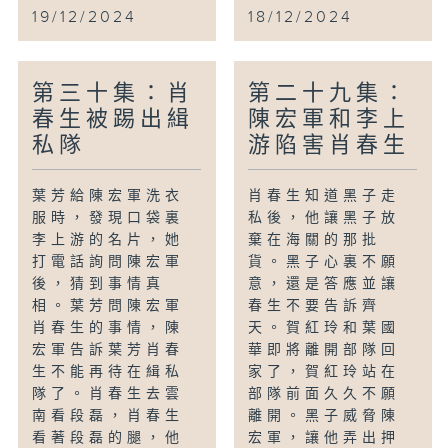
19/12/2024
18/12/2024
第三十集：肖
第二十九集：
春生被踢出緝
陳宏軍和李上
私隊
游陷害肖春生
葉芳給陳宏軍洗衣
肖春生知道黑子走
服時，發現口袋裏
私後，他讓黑子放
李上游的名片，她
棄在海關的那批
打電話詢問陳宏軍
貨。黑子心裏不願
後，猜到事情真
意，還是答應並讓
相。葉芳問陳宏軍
春生不要告訴齊
肖春生的事情，陳
天。賀紅玲和葉國
宏軍告訴葉芳肖春
華即將離開部隊回
生不能再待在緝私
家了，賀紅玲站在
隊了。肖春生去雲
部隊前面久久不願
南看段磊，肖春生
離開。黑子威脅陳
看著段磊的腿，他
宏軍，讓他弄出押