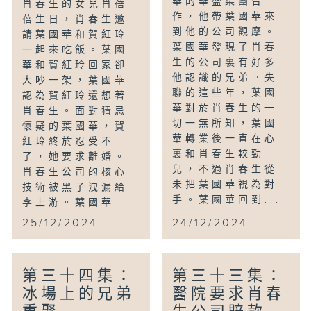
華的華盛集團合
肖春生的女兒肖蓓
作，他帶葉國華來
蓓生日，肖春生邀
到他的公司觀摩。
請葉國華和賀紅玲
葉國華發現了肖春
一起來吃飯。葉國
生的公司裏有好多
華和賀紅玲回家卻
他認識的兄弟。失
大吵一架，葉國華
聯的這些年，葉國
認為賀紅玲還想著
華對於肖春生的一
肖春生。面對猜忌
切一無所知，葉國
懷疑的葉國華，賀
華轉業後一直在心
紅玲終於忍受不
裏和肖春生較勁
了，她要求離婚。
兒，不過肖春生從
肖春生公司的核心
未把葉國華視為對
技術被黑子洩漏給
手。葉國華回到...
李上游。葉國華...
25/12/2024
24/12/2024
第三十四集：
第三十三集：
冰場上的兄弟
醫院要求肖春