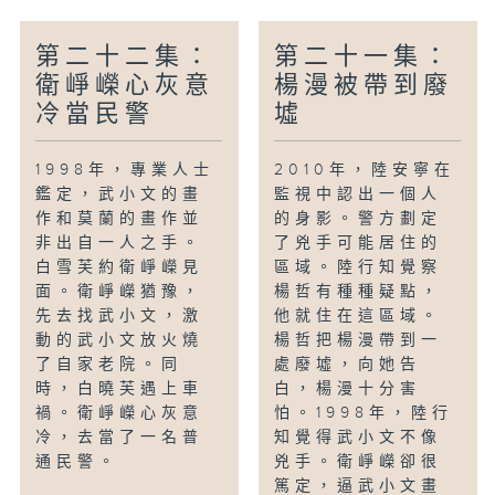
第二十二集：
第二十一集：
衛崢嶸心灰意
楊漫被帶到廢
冷當民警
墟
1998年，專業人士
2010年，陸安寧在
鑑定，武小文的畫
監視中認出一個人
作和莫蘭的畫作並
的身影。警方劃定
非出自一人之手。
了兇手可能居住的
白雪芙約衛崢嶸見
區域。陸行知覺察
面。衛崢嶸猶豫，
楊哲有種種疑點，
先去找武小文，激
他就住在這區域。
動的武小文放火燒
楊哲把楊漫帶到一
了自家老院。同
處廢墟，向她告
時，白曉芙遇上車
白，楊漫十分害
禍。衛崢嶸心灰意
怕。1998年，陸行
冷，去當了一名普
知覺得武小文不像
通民警。
兇手。衛崢嶸卻很
篤定，逼武小文畫