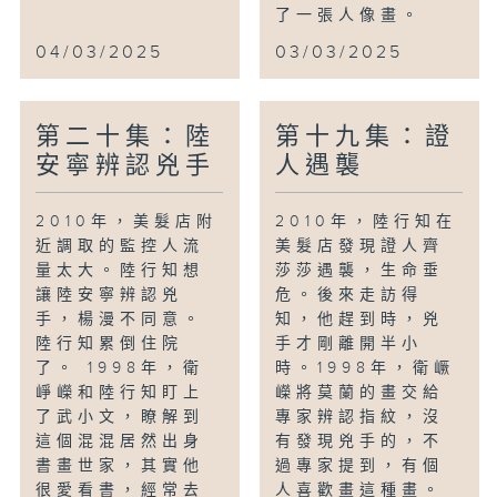
了一張人像畫。
04/03/2025
03/03/2025
第二十集：陸
第十九集：證
安寧辨認兇手
人遇襲
2010年，美髮店附
2010年，陸行知在
近調取的監控人流
美髮店發現證人齊
量太大。陸行知想
莎莎遇襲，生命垂
讓陸安寧辨認兇
危。後來走訪得
手，楊漫不同意。
知，他趕到時，兇
陸行知累倒住院
手才剛離開半小
了。 1998年，衛
時。1998年，衛嶥
崢嶸和陸行知盯上
嶸將莫蘭的畫交給
了武小文，瞭解到
專家辨認指紋，沒
這個混混居然出身
有發現兇手的，不
書畫世家，其實他
過專家提到，有個
很愛看書，經常去
人喜歡畫這種畫。