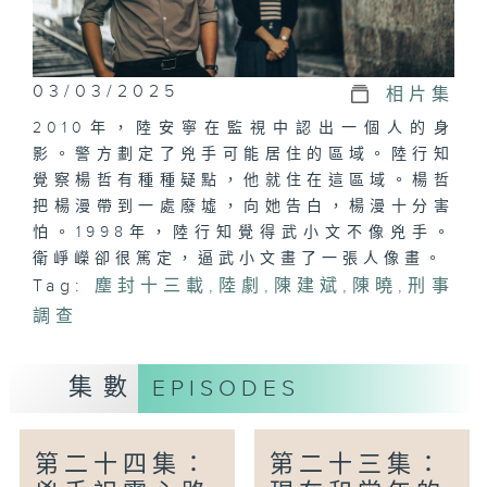
03/03/2025
相片集
2010年，陸安寧在監視中認出一個人的身
影。警方劃定了兇手可能居住的區域。陸行知
覺察楊哲有種種疑點，他就住在這區域。楊哲
把楊漫帶到一處廢墟，向她告白，楊漫十分害
怕。1998年，陸行知覺得武小文不像兇手。
衛崢嶸卻很篤定，逼武小文畫了一張人像畫。
Tag:
塵封十三載
,
陸劇
,
陳建斌
,
陳曉
,
刑事
調查
集數
EPISODES
第二十四集：
第二十三集：