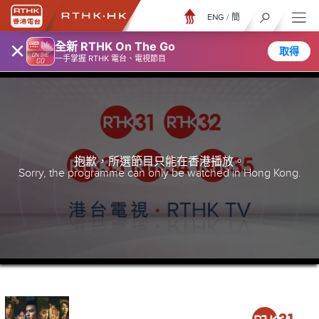
ENG
/
簡
×
全新 RTHK On The Go
取得
一手掌握 RTHK 電台、電視節目
抱歉，所選節目只能在香港播放。
Sorry, the programme can only be watched in Hong Kong.