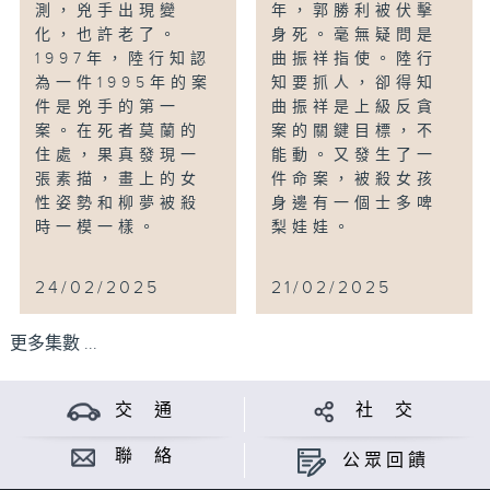
測，兇手出現變
年，郭勝利被伏擊
化，也許老了。
身死。毫無疑問是
1997年，陸行知認
曲振祥指使。陸行
為一件1995年的案
知要抓人，卻得知
件是兇手的第一
曲振祥是上級反貪
案。在死者莫蘭的
案的關鍵目標，不
住處，果真發現一
能動。又發生了一
張素描，畫上的女
件命案，被殺女孩
性姿勢和柳夢被殺
身邊有一個士多啤
時一模一樣。
梨娃娃。
24/02/2025
21/02/2025
更多集數 ...
交 通
社 交
聯 絡
公眾回饋