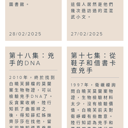
圖書館。
這個人居然是他們
幾次造訪過的混混
武小文。
28/02/2025
27/02/2025
第十八集：兇
第十七集：從
手的DNA
鞋子和借書卡
查兇手
2010年，終於找到
白曉芙歸檔的莫蘭
1997年，衛嶥嶸詢
案生物物證，可以
問白曉芙莫蘭案物
檢驗兇手DNA了。
證，生物檢驗材料
反貪案收網。陸行
太少，沒有檢驗價
知抓了曲振祥之
值。白曉芙前夫對
後，得知薛紅姊妹
衛崢嶸有些敵意。
齊莎莎在找他，留
陸行知認為兇手和
言說她知道真兇是