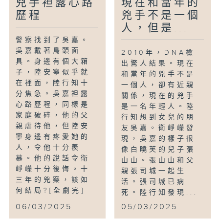
兇手袒露心路
現在和當年的
歷程
兇手不是一個
人，但是...
警察找到了吳嘉。
吳嘉戴著鳥頭面
2010年，DNA檢
具。身邊有個大箱
出驚人結果。現在
子，陸安寧似乎就
和當年的兇手不是
在裡面，陸行知十
一個人，卻有近親
分焦急。吳嘉袒露
關係，現在的兇手
心路歷程，同樣是
是一名年輕人。陸
家庭破碎，他的父
行知想到女兒的朋
親虐待他，但陸安
友吳嘉。衛崢嶸發
寧身邊有疼愛她的
現，吳嘉的樣子很
人，令他十分羨
像白曉芙的兒子張
慕。他的說話令衛
山山。張山山和父
崢嶸十分後悔。十
親張司城一起生
三年的兇案，該如
活。張司城已病
何結局?[全劇完]
死。陸行知發現...
06/03/2025
05/03/2025