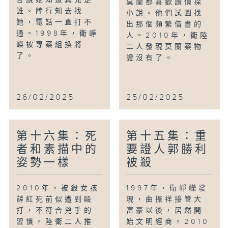
莫蘭都喜歡讀偵探
誰。陸行知去找
小說。他們試圖找
她，電話一直打不
出那個頻繁借書的
通。1998年，衛崢
人。2010年，衛陸
嶸被專案組換將
二人發現莫蘭案物
了。
證沒有了。
26/02/2025
25/02/2025
第十六集：死
第十五集：重
者和素描中的
要證人郭勝利
姿勢一樣
被殺
2010年，被殺女孩
1997年，衛崢嶸發
薛紅死前似遭到毆
現，曲振祥接管大
打，不符合兇手的
富豪以後，居然開
習慣。陸衛二人推
始文明經商。2010