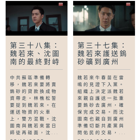
第三十八集：
第三十七集：
魏若來、沈圖
魏若來護送鎢
南的最終對峙
砂礦到廣州
中共蘇區準備轉
魏若來牛春苗在雷
移，魏若來要將賣
鳴的見證下入黨。
鎢砂的貸款換成物
組織上決定派魏若
資帶走。林樵松誓
來親自護送一批重
要捉到魏若來。在
要鎢砂去廣州，確
運送物資的火車
保完成交易。而沈
上，雙方混戰。沈
圖南也親自到廣州
圖南與魏若來當日
準備切斷共產黨與
師徒再碰面，沈...
閆佑民的交易，...