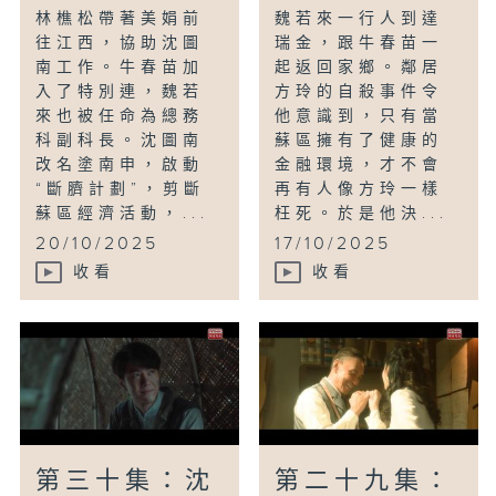
林樵松帶著美娟前
魏若來一行人到達
往江西，協助沈圖
瑞金，跟牛春苗一
南工作。牛春苗加
起返回家鄉。鄰居
入了特別連，魏若
方玲的自殺事件令
來也被任命為總務
他意識到，只有當
科副科長。沈圖南
蘇區擁有了健康的
改名塗南申，啟動
金融環境，才不會
“斷臍計劃”，剪斷
再有人像方玲一樣
蘇區經濟活動，...
枉死。於是他決...
20/10/2025
17/10/2025
收看
收看
第三十集：沈
第二十九集：