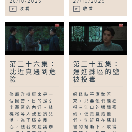
28/10/2025
27/10/2025
收看
收看
第三十六集：
第三十五集：
沈近真遇到危
運進蘇區的鹽
險
被投毒
修鷹洋機原來是一
錢逢時答應魏若
個圈套，目的是引
來，只要他們能獲
出蘇區的內奸。林
得三江口的通關密
樵松等人鼓動擠兌
碼，便賣鹽給他
潮，為了穩定民
們。沈近真在蘇辭
心，魏若來建議辦
書的幫助下，取得