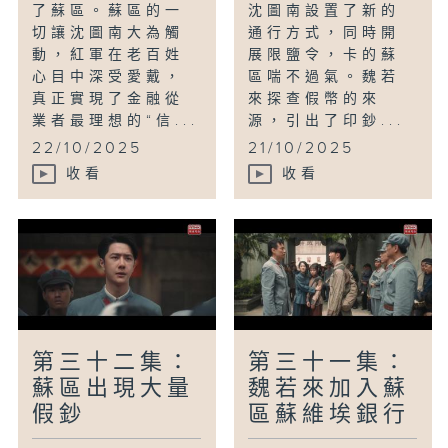
了蘇區。蘇區的一
沈圖南設置了新的
切讓沈圖南大為觸
通行方式，同時開
動，紅軍在老百姓
展限鹽令，卡的蘇
心目中深受愛戴，
區喘不過氣。魏若
真正實現了金融從
來探查假幣的來
業者最理想的“信...
源，引出了印鈔...
22/10/2025
21/10/2025
收看
收看
第三十二集：
第三十一集：
蘇區出現大量
魏若來加入蘇
假鈔
區蘇維埃銀行