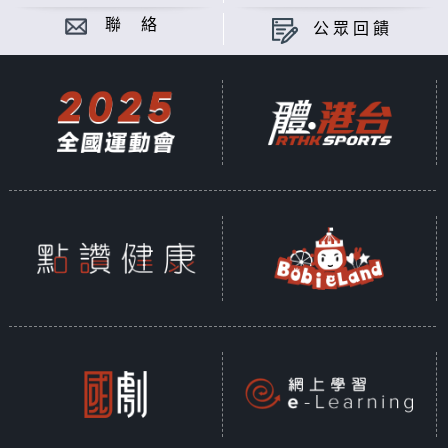
聯 絡
公眾回饋