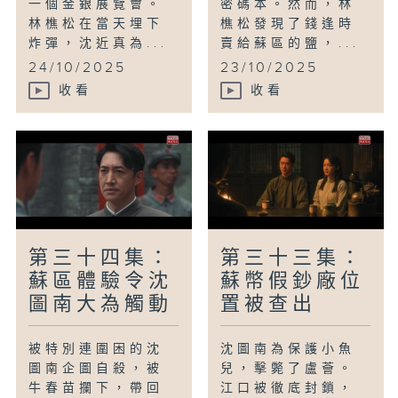
一個金銀展覽會。
密碼本。然而，林
林樵松在當天埋下
樵松發現了錢逢時
炸彈，沈近真為...
賣給蘇區的鹽，...
24/10/2025
23/10/2025
收看
收看
第三十四集：
第三十三集：
蘇區體驗令沈
蘇幣假鈔廠位
圖南大為觸動
置被查出
被特別連圍困的沈
沈圖南為保護小魚
圖南企圖自殺，被
兒，擊斃了盧薈。
牛春苗攔下，帶回
江口被徹底封鎖，