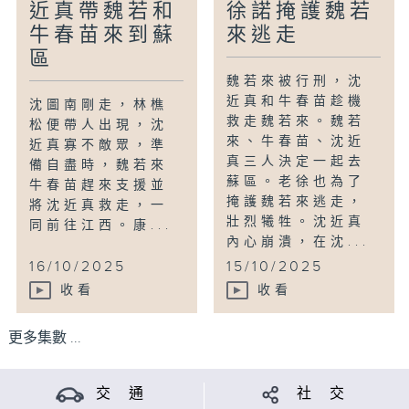
近真帶魏若和
徐諾掩護魏若
牛春苗來到蘇
來逃走
區
魏若來被行刑，沈
近真和牛春苗趁機
沈圖南剛走，林樵
救走魏若來。魏若
松便帶人出現，沈
來、牛春苗、沈近
近真寡不敵眾，準
真三人決定一起去
備自盡時，魏若來
蘇區。老徐也為了
牛春苗趕來支援並
掩護魏若來逃走，
將沈近真救走，一
壯烈犧牲。沈近真
同前往江西。康...
內心崩潰，在沈...
16/10/2025
15/10/2025
收看
收看
更多集數 ...
交 通
社 交