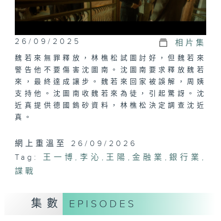
26/09/2025
相片集
魏若來無罪釋放，林樵松試圖討好，但魏若來
警告他不要傷害沈圖南。沈圖南要求釋放魏若
來，最終達成讓步。魏若來回家被誤解，周姨
支持他。沈圖南收魏若來為徒，引起驚訝。沈
近真提供德國鎢砂資料，林樵松決定調查沈近
真。
網上重溫至 26/09/2026
Tag:
王一博
,
李沁
,
王陽
,
金融業
,
銀行業
,
諜戰
集數
EPISODES