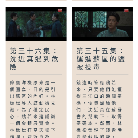
第三十六集：
第三十五集：
沈近真遇到危
運進蘇區的鹽
險
被投毒
修鷹洋機原來是一
錢逢時答應魏若
個圈套，目的是引
來，只要他們能獲
出蘇區的內奸。林
得三江口的通關密
樵松等人鼓動擠兌
碼，便賣鹽給他
潮，為了穩定民
們。沈近真在蘇辭
心，魏若來建議辦
書的幫助下，取得
一個金銀展覽會。
密碼本。然而，林
林樵松在當天埋下
樵松發現了錢逢時
炸彈，沈近真為...
賣給蘇區的鹽，...