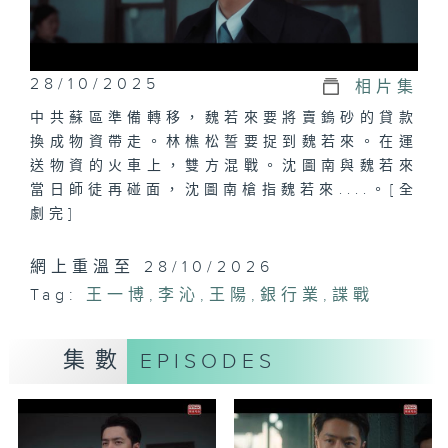
28/10/2025
相片集
中共蘇區準備轉移，魏若來要將賣鎢砂的貸款
換成物資帶走。林樵松誓要捉到魏若來。在運
送物資的火車上，雙方混戰。沈圖南與魏若來
當日師徒再碰面，沈圖南槍指魏若來....。[全
劇完]
網上重溫至 28/10/2026
Tag:
王一博
,
李沁
,
王陽
,
銀行業
,
諜戰
集數
EPISODES