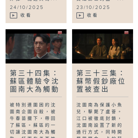
24/10/2025
23/10/2025
收看
收看
第三十四集：
第三十三集：
蘇區體驗令沈
蘇幣假鈔廠位
圖南大為觸動
置被查出
被特別連圍困的沈
沈圖南為保護小魚
圖南企圖自殺，被
兒，擊斃了盧薈。
牛春苗攔下，帶回
江口被徹底封鎖，
了蘇區。蘇區的一
沈圖南設置了新的
切讓沈圖南大為觸
通行方式，同時開