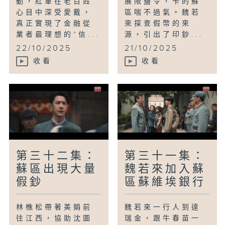
動，紅軍在老百姓
展限鹽令，卡的蘇
心目中深受愛戴，
區喘不過氣。魏若
真正實現了金融從
來探查假幣的來
業者最理想的“信...
源，引出了印鈔...
22/10/2025
21/10/2025
收看
收看
第三十二集：
第三十一集：
蘇區出現大量
魏若來加入蘇
假鈔
區蘇維埃銀行
林樵松帶著美娟前
魏若來一行人到達
往江西，協助沈圖
瑞金，跟牛春苗一