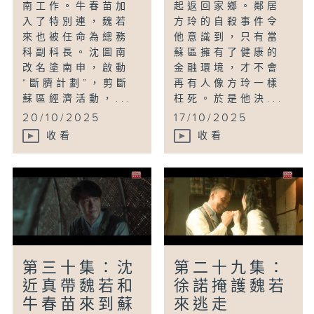
南工作。牛春苗加
起返回家鄉。鄰居
入了特別連，魏若
方玲的自殺事件令
來也被任命為總務
他意識到，只有當
科副科長。沈圖南
蘇區擁有了健康的
改名塗南申，啟動
金融環境，才不會
“斷臍計劃”，剪斷
再有人像方玲一樣
蘇區經濟活動，...
枉死。於是他決...
20/10/2025
17/10/2025
收看
收看
第三十集：沈
第二十九集：
近真帶魏若和
徐諾掩護魏若
牛春苗來到蘇
來逃走