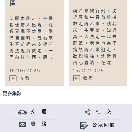
區
魏若來被行刑，沈
近真和牛春苗趁機
沈圖南剛走，林樵
救走魏若來。魏若
松便帶人出現，沈
來、牛春苗、沈近
近真寡不敵眾，準
真三人決定一起去
備自盡時，魏若來
蘇區。老徐也為了
牛春苗趕來支援並
掩護魏若來逃走，
將沈近真救走，一
壯烈犧牲。沈近真
同前往江西。康...
內心崩潰，在沈...
16/10/2025
15/10/2025
收看
收看
更多集數 ...
交 通
社 交
聯 絡
公眾回饋