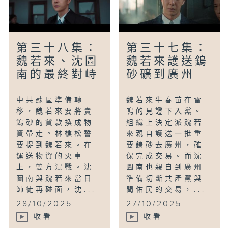
第三十八集：
第三十七集：
魏若來、沈圖
魏若來護送鎢
南的最終對峙
砂礦到廣州
中共蘇區準備轉
魏若來牛春苗在雷
移，魏若來要將賣
鳴的見證下入黨。
鎢砂的貸款換成物
組織上決定派魏若
資帶走。林樵松誓
來親自護送一批重
要捉到魏若來。在
要鎢砂去廣州，確
運送物資的火車
保完成交易。而沈
上，雙方混戰。沈
圖南也親自到廣州
圖南與魏若來當日
準備切斷共產黨與
師徒再碰面，沈...
閆佑民的交易，...
28/10/2025
27/10/2025
收看
收看