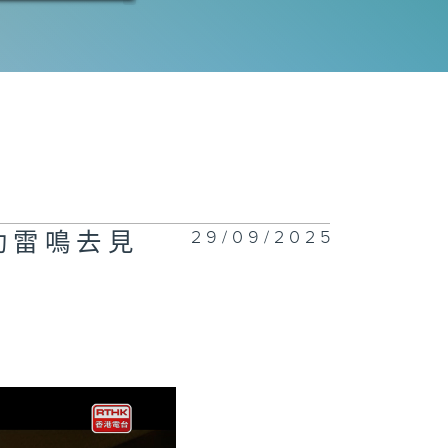
三十六集：沈近
遇到危險
三十五集：運進
區的鹽被投毒
29/09/2025
助雷鳴去見
三十四集：蘇區
驗令沈圖南大為
動