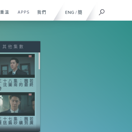
重溫
APPS
我們
ENG
/
簡
其他集數
三十八集：魏若
、沈圖南的最終
峙
三十七集：魏若
護送鎢砂礦到廣