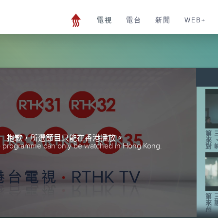
電視
電台
新聞
WEB+
第
抱歉，所選節目只能在香港播放。
來
he programme can only be watched in Hong Kong.
對
第
來
州