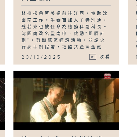
林樵松帶著美娟前往江西，協助沈
圖南工作。牛春苗加入了特別連，
魏若來也被任命為總務科副科長。
沈圖南改名塗南申，啟動“斷臍計
劃”，剪斷蘇區經濟活動，並請火
行高手制假幣，摧毀共產黨金融...
20/10/2025
收看