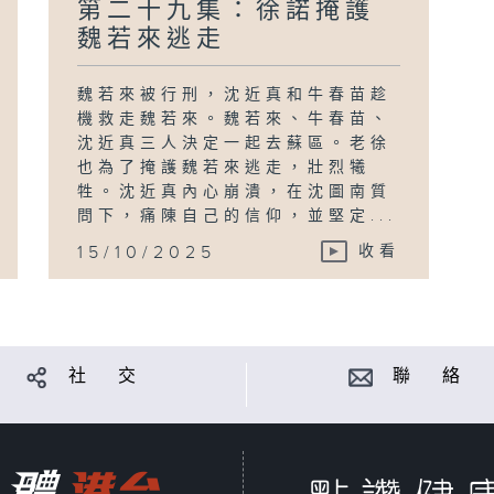
第二十九集：徐諾掩護
魏若來逃走
魏若來被行刑，沈近真和牛春苗趁
機救走魏若來。魏若來、牛春苗、
沈近真三人決定一起去蘇區。老徐
也為了掩護魏若來逃走，壯烈犧
牲。沈近真內心崩潰，在沈圖南質
問下，痛陳自己的信仰，並堅定...
15/10/2025
收看
社 交
聯 絡