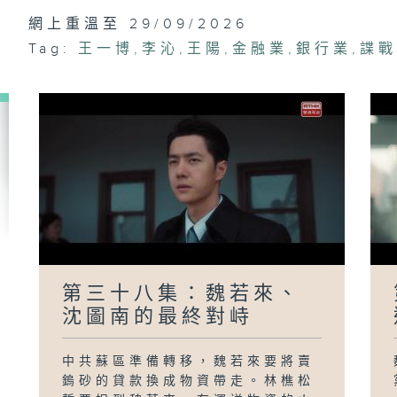
網上重溫至 29/09/2026
第
Tag:
王一博
,
李沁
,
王陽
,
金融業
,
銀行業
,
諜
掩
第三十八集：魏若來、
沈圖南的最終對峙
中共蘇區準備轉移，魏若來要將賣
鎢砂的貸款換成物資帶走。林樵松