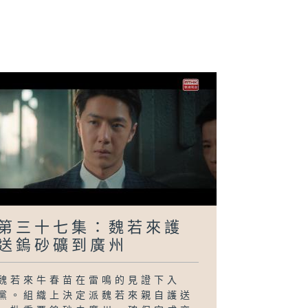
二十九集：徐諾
戰
護魏若來逃走
第三十七集：魏若來護
送鎢砂礦到廣州
魏若來牛春苗在雷鳴的見證下入
黨。組織上決定派魏若來親自護送