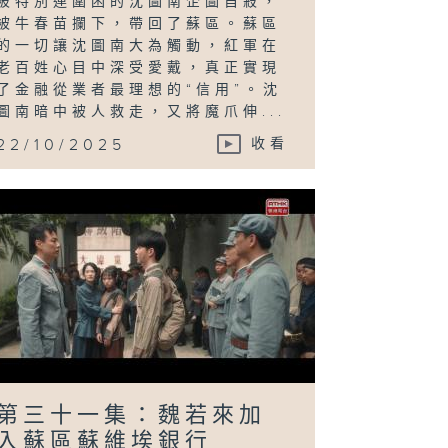
被特別連圍困的沈圖南企圖自殺，
被牛春苗攔下，帶回了蘇區。蘇區
的一切讓沈圖南大為觸動，紅軍在
老百姓心目中深受愛戴，真正實現
了金融從業者最理想的“信用”。沈
圖南暗中被人救走，又將魔爪伸...
22/10/2025
收看
第三十一集：魏若來加
入蘇區蘇維埃銀行