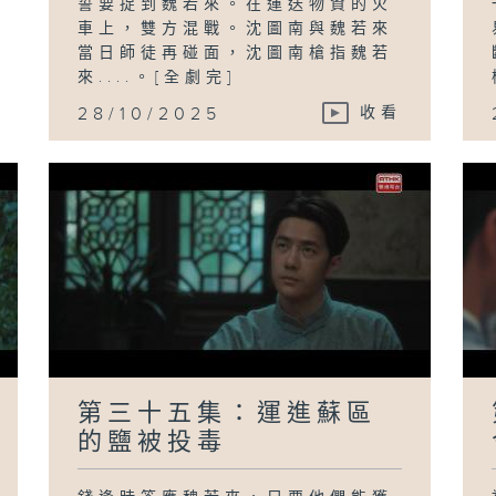
誓要捉到魏若來。在運送物資的火
車上，雙方混戰。沈圖南與魏若來
當日師徒再碰面，沈圖南槍指魏若
來....。[全劇完]
28/10/2025
收看
第三十五集：運進蘇區
的鹽被投毒