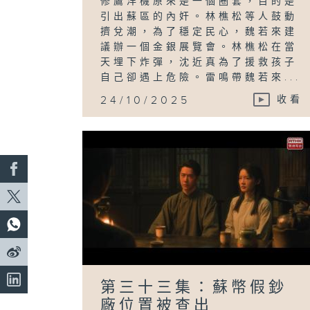
修鷹洋機原來是一個圈套，目的是
引出蘇區的內奸。林樵松等人鼓動
擠兌潮，為了穩定民心，魏若來建
議辦一個金銀展覽會。林樵松在當
天埋下炸彈，沈近真為了援救孩子
自己卻遇上危險。雷鳴帶魏若來...
24/10/2025
收看
第三十三集：蘇幣假鈔
廠位置被查出