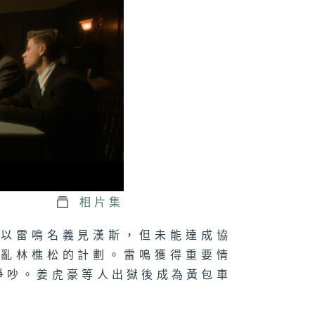
三十三集：蘇幣
鈔廠位置被查出
三十二集：蘇區
現大量假鈔
三十一集：魏若
加入蘇區蘇維埃
行
相片集
南以雷鳴名義見漢斯，但未能達成協
打亂林樵松的計劃。雷鳴獲得重要情
三十集：沈近真
魏若和牛春苗來
蘇區
爭吵。姜虎豪等人出獄後成為黃包車