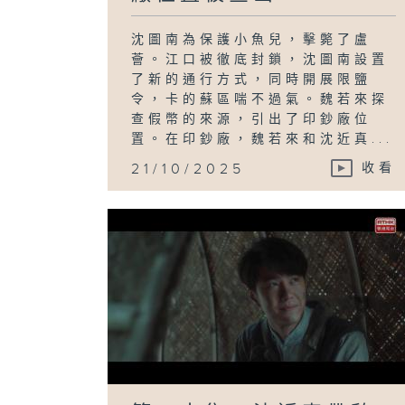
沈圖南為保護小魚兒，擊斃了盧
薈。江口被徹底封鎖，沈圖南設置
了新的通行方式，同時開展限鹽
令，卡的蘇區喘不過氣。魏若來探
查假幣的來源，引出了印鈔廠位
置。在印鈔廠，魏若來和沈近真...
21/10/2025
收看