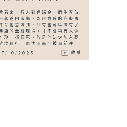
魏若來一行人到達瑞金，跟牛春苗
一起返回家鄉。鄰居方玲的自殺事
件令他意識到，只有當蘇區擁有了
健康的金融環境，才不會再有人像
方玲一樣枉死。於是他決定加入蘇
維埃銀行。而沈圖南則被派前往...
17/10/2025
收看