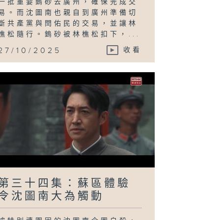
一批重要鎢砂去廣州，確保完成交
易。而沈圖南也親自到廣州準備切
斷共產黨與閆佑民的交易，並讓林
樵松隨行。鎢砂被林樵松扣下，...
27/10/2025
收看
第三十四集：蘇區體驗
令沈圖南大為觸動