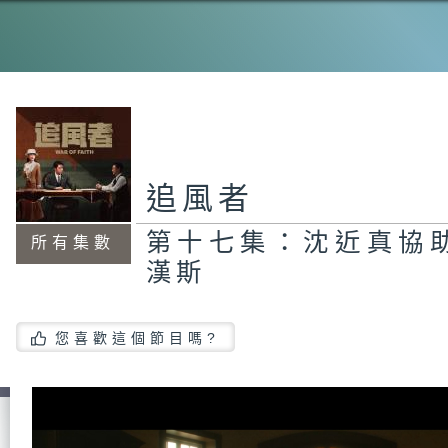
第
真
追風者
第
蘇
第十七集：沈近真協
所有集數
漢斯
第
體
您喜歡這個節目嗎?
觸