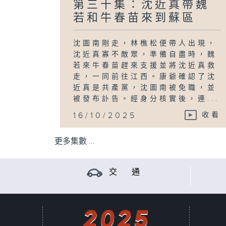
第三十集：沈近真帶魏
若和牛春苗來到蘇區
沈圖南剛走，林樵松便帶人出現，
沈近真寡不敵眾，準備自盡時，魏
若來牛春苗趕來支援並將沈近真救
走，一同前往江西。康爺確認了沈
近真是共產黨，沈圖南被免職，並
被發布訃告。經身分核實後，連...
16/10/2025
收看
更多集數 ...
交 通