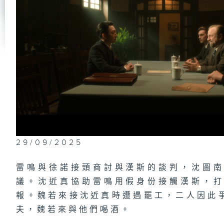
第
假
第
出
第
來
銀
29/09/2025
雷鳴與徐諾接頭商討與漢斯的談判，沈圖
議。沈近真協助雷鳴用假身份接觸漢斯，
第
帶
到
報。魏若來接沈近真時遭遇罷工，二人因此
夫，魏若來與他們喝酒。