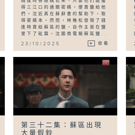
錢逢時答應魏若來，只要他們能獲
得三江口的通關密碼，便賣鹽給他
們。沈近真在蘇辭書的幫助下，取
得密碼本。然而，林樵松發現了錢
逢時賣給蘇區的鹽，自作主張在鹽
里下了砒霜，沈圖南電報蘇區鹽...
23/10/2025
收看
第三十二集：蘇區出現
大量假鈔