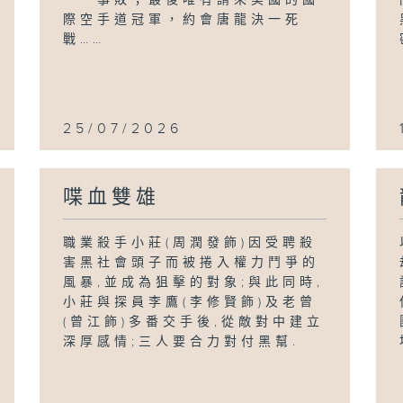
際空手道冠軍，約會唐龍決一死
戰……
25/07/2026
喋血雙雄
職業殺手小莊(周潤發飾)因受聘殺
害黑社會頭子而被捲入權力鬥爭的
風暴,並成為狙擊的對象;與此同時,
小莊與探員李鷹(李修賢飾)及老曾
(曾江飾)多番交手後,從敵對中建立
深厚感情;三人要合力對付黑幫.