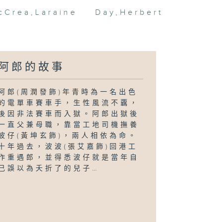
cCrea
,
Laraine Day
,
Herbert
阿郎的故事
阿郎(周潤發飾)年青時為一名出色
的電單車賽車手，生性風流不覊，
後因非法賽車而入獄。阿郎出獄後
一直父兼母職，靠當工地司機撫養
波仔(黃坤玄飾)，兩人相依為命。
十年過去，波波(張艾嘉飾)回港工
作重遇郎，並得悉波仔就是當年自
己誤以為夭折了的兒子…