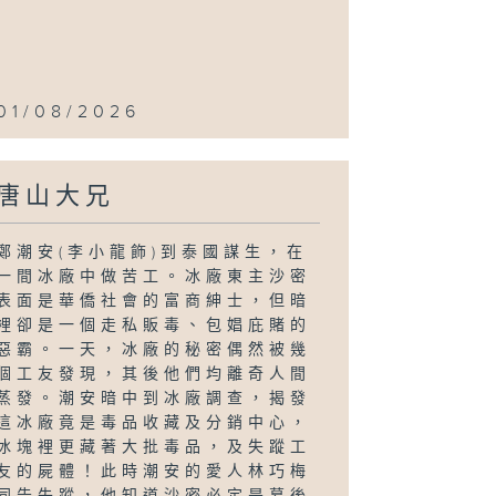
01/08/2026
唐山大兄
鄭潮安(李小龍飾)到泰國謀生，在
一間冰廠中做苦工。冰廠東主沙密
表面是華僑社會的富商紳士，但暗
裡卻是一個走私販毒、包娼庇賭的
惡霸。一天，冰廠的秘密偶然被幾
個工友發現，其後他們均離奇人間
蒸發。潮安暗中到冰廠調查，揭發
這冰廠竟是毒品收藏及分銷中心，
冰塊裡更藏著大批毒品，及失蹤工
友的屍體！此時潮安的愛人林巧梅
同告失蹤，他知道沙密必定是幕後