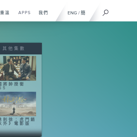
重溫
APPS
我們
ENG
/
簡
其他集數
國將帥授銜
55
林則徐：虎門銷
以外》電影版