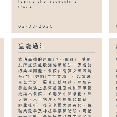
learns the assassin's
trade.
02/08/2026
猛龍過江
武功高強的唐龍(李小龍飾)，受朋
友所託遠赴歐洲協助解決一家餐館
的業權問題。餐館由弱質女流陳清
華(苗可秀飾)主持業務，引起當地
黑幫垂涎，逼其出讓餐館。唐龍在
餐館內遇上黑幫搗亂及威迫清華簽
紙讓出餐館，並恥笑中國拳術，唐
大怒下出手把洋人打得抱頭鼠竄。
經此挫折，後台老闆大為震怒，僱
職業殺手及神槍手展開暗殺，可惜
一一事敗；最後唯有請來美國的國