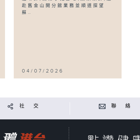
赴舊金山開分館業務並順道探望
蘇…
04/07/2026
社 交
聯 絡