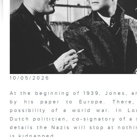
10/05/2026
At the beginning of 1939, Jones, a
by his paper to Europe. There,
possibility of a world war. In L
Dutch politician, co-signatory of a
details the Nazis will stop at noth
is kidnapped...