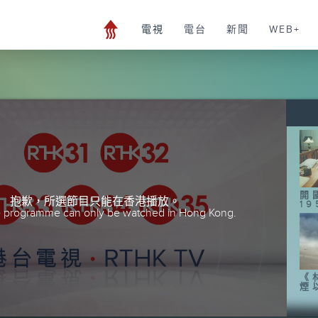
電視
電台
新聞
WEB+
開
抱歉，所選節目只能在香港播放。
19
he programme can only be watched in Hong Kong.
《
煙