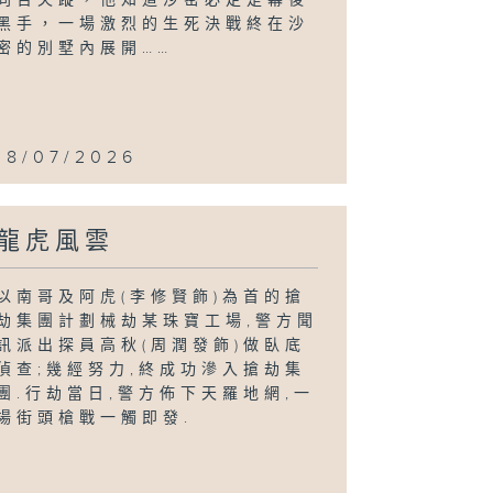
黑手，一場激烈的生死決戰終在沙
密的別墅內展開……
18/07/2026
龍虎風雲
以南哥及阿虎(李修賢飾)為首的搶
劫集團計劃械劫某珠寶工場,警方聞
訊派出探員高秋(周潤發飾)做臥底
偵查;幾經努力,終成功滲入搶劫集
團.行劫當日,警方佈下天羅地網,一
場街頭槍戰一觸即發.