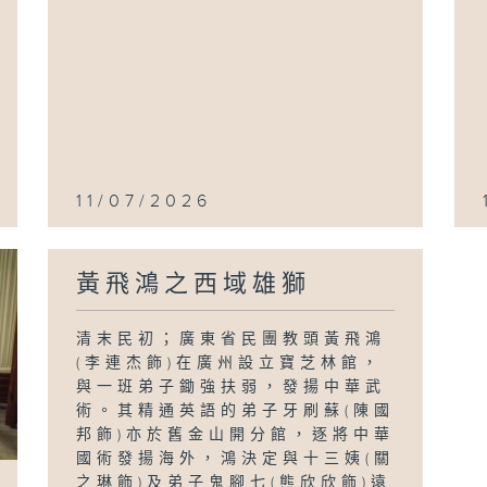
11/07/2026
黃飛鴻之西域雄獅
清末民初；廣東省民團教頭黃飛鴻
(李連杰飾)在廣州設立寶芝林館，
與一班弟子鋤強扶弱，發揚中華武
術。其精通英語的弟子牙刷蘇(陳國
邦飾)亦於舊金山開分館，逐將中華
國術發揚海外，鴻決定與十三姨(關
之琳飾)及弟子鬼腳七(熊欣欣飾)遠