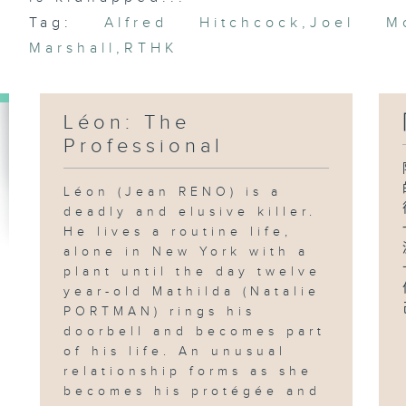
Tag:
Alfred Hitchcock
,
Joel M
Marshall
,
RTHK
Léon: The
Professional
Léon (Jean RENO) is a
deadly and elusive killer.
He lives a routine life,
alone in New York with a
plant until the day twelve
year-old Mathilda (Natalie
PORTMAN) rings his
doorbell and becomes part
of his life. An unusual
relationship forms as she
becomes his protégée and