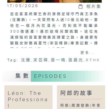
17/05/2026
相片集
忠忠直直終需乞食的潦倒足球守門員王多魚
(沈騰飾)，一天突然有人送10億元給他，要
他在一個月內花清光，否則就不能繼承
300億遺產！基於這項另類挑戰，這位充
滿煩惱的首富要開展其揮霍之路，身邊更有
靚靚女財務員夏竹(宋芸樺飾)專責記數，爆
笑式「洗錢攻略」由此展開。
更多...
Tag:
沈騰
,
宋芸樺
,
張一鳴
,
張晨光
,
RTHK
集數
EPISODES
Léon: The
阿郎的故事
Professiona
l
阿郎(周潤發飾)年青