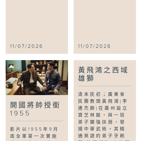
11/07/2026
11/07/2026
黃飛鴻之西域
雄獅
清末民初；廣東省
民團教頭黃飛鴻(李
開國將帥授銜
連杰飾)在廣州設立
1955
寶芝林館，與一班
弟子鋤強扶弱，發
揚中華武術。其精
影片以1955年9月
通英語的弟子牙刷
底全軍第一次實施