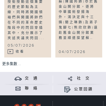
蘇(陳國邦飾)亦於舊
授銜授勳這個重要
金山開分館，逐將
的歷史節點為主
中華國術發揚海
線，同時將開國領
外，鴻決定與十三
袖們與開國將帥們
姨(關之琳飾)及弟子
在不同的革命歷史
鬼腳七(熊欣欣飾)遠
階段中的閃回穿插
赴舊金山開分館業
其中，充分展示了
務並順道探望蘇…
夾述夾議夾閃回...
05/07/2026
收看
04/07/2026
更多集數 ...
交 通
社 交
聯 絡
公眾回饋