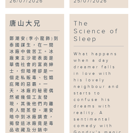
26/07/2026
25/07/2026
唐山大兄
The
Science of
Sleep
鄭潮安(李小龍飾)到
泰國謀生，在一間
冰廠中做苦工。冰
What happens
廠東主沙密表面是
when a day
華僑社會的富商紳
dreamer falls
士，但暗裡卻是一
in love with
個走私販毒、包娼
his lovely
庇賭的惡霸。一
neighbour and
天，冰廠的秘密偶
starts to
然被幾個工友發
confuse his
現，其後他們均離
dreams with
奇人間蒸發。潮安
reality. A
暗中到冰廠調查，
sentimental
揭發這冰廠竟是毒
comedy with
品收藏及分銷中
Gondry's magic