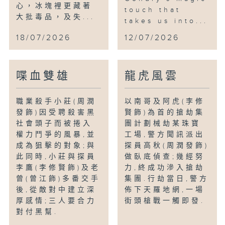
心，冰塊裡更藏著
touch that
大批毒品，及失...
takes us into...
18/07/2026
12/07/2026
喋血雙雄
龍虎風雲
職業殺手小莊(周潤
以南哥及阿虎(李修
發飾)因受聘殺害黑
賢飾)為首的搶劫集
社會頭子而被捲入
團計劃械劫某珠寶
權力鬥爭的風暴,並
工場,警方聞訊派出
成為狙擊的對象;與
探員高秋(周潤發飾)
此同時,小莊與探員
做臥底偵查;幾經努
李鷹(李修賢飾)及老
力,終成功滲入搶劫
曾(曾江飾)多番交手
集團.行劫當日,警方
後,從敵對中建立深
佈下天羅地網,一場
厚感情;三人要合力
街頭槍戰一觸即發.
對付黑幫.