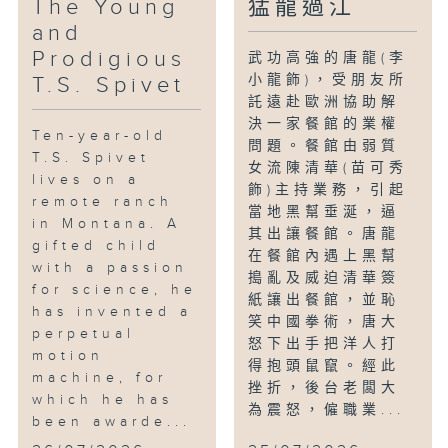
The Young
猛龍過江
and
Prodigious
武功高強的唐龍(李
小龍飾)，受朋友所
T.S. Spivet
託遠赴歐洲協助解
決一家餐館的業權
Ten-year-old
問題。餐館由弱質
T.S. Spivet
女流陳清華(苗可秀
lives on a
飾)主持業務，引起
remote ranch
當地黑幫垂涎，逼
in Montana. A
其出讓餐館。唐龍
gifted child
在餐館內遇上黑幫
with a passion
搗亂及威迫清華簽
for science, he
紙讓出餐館，並恥
has invented a
笑中國拳術，唐大
perpetual
怒下出手把洋人打
motion
得抱頭鼠竄。經此
machine, for
挫折，後台老闆大
which he has
為震怒，僱職業...
been awarde...