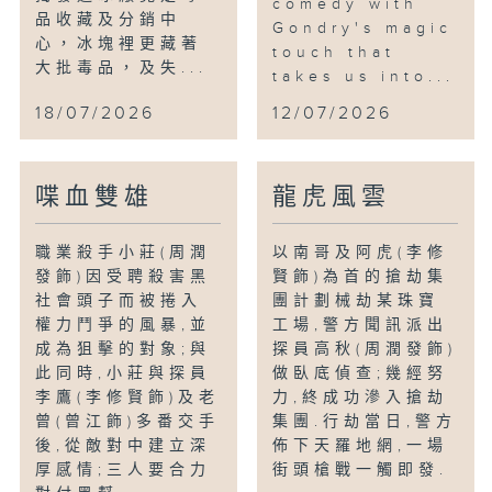
comedy with
品收藏及分銷中
Gondry's magic
心，冰塊裡更藏著
touch that
大批毒品，及失...
takes us into...
18/07/2026
12/07/2026
喋血雙雄
龍虎風雲
職業殺手小莊(周潤
以南哥及阿虎(李修
發飾)因受聘殺害黑
賢飾)為首的搶劫集
社會頭子而被捲入
團計劃械劫某珠寶
權力鬥爭的風暴,並
工場,警方聞訊派出
成為狙擊的對象;與
探員高秋(周潤發飾)
此同時,小莊與探員
做臥底偵查;幾經努
李鷹(李修賢飾)及老
力,終成功滲入搶劫
曾(曾江飾)多番交手
集團.行劫當日,警方
後,從敵對中建立深
佈下天羅地網,一場
厚感情;三人要合力
街頭槍戰一觸即發.