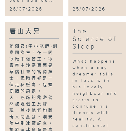
been awarde...
26/07/2026
25/07/2026
唐山大兄
The
Science of
Sleep
鄭潮安(李小龍飾)到
泰國謀生，在一間
冰廠中做苦工。冰
What happens
廠東主沙密表面是
when a day
華僑社會的富商紳
dreamer falls
士，但暗裡卻是一
in love with
個走私販毒、包娼
his lovely
庇賭的惡霸。一
neighbour and
天，冰廠的秘密偶
starts to
然被幾個工友發
confuse his
現，其後他們均離
dreams with
奇人間蒸發。潮安
reality. A
暗中到冰廠調查，
sentimental
揭發這冰廠竟是毒