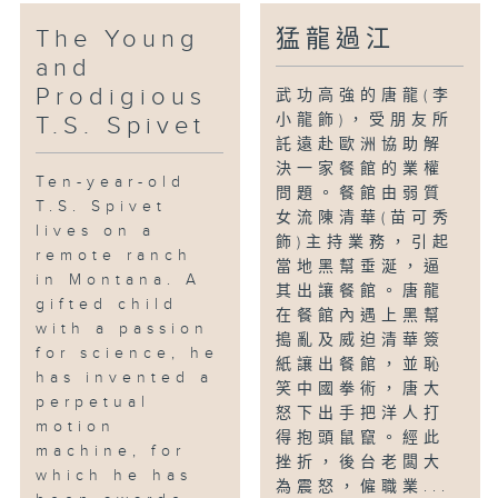
The Young
猛龍過江
and
Prodigious
武功高強的唐龍(李
小龍飾)，受朋友所
T.S. Spivet
託遠赴歐洲協助解
決一家餐館的業權
Ten-year-old
問題。餐館由弱質
T.S. Spivet
女流陳清華(苗可秀
lives on a
飾)主持業務，引起
remote ranch
當地黑幫垂涎，逼
in Montana. A
其出讓餐館。唐龍
gifted child
在餐館內遇上黑幫
with a passion
搗亂及威迫清華簽
for science, he
紙讓出餐館，並恥
has invented a
笑中國拳術，唐大
perpetual
怒下出手把洋人打
motion
得抱頭鼠竄。經此
machine, for
挫折，後台老闆大
which he has
為震怒，僱職業...