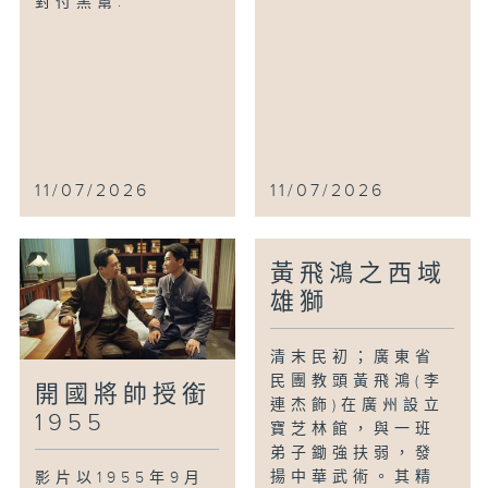
對付黑幫.
11/07/2026
11/07/2026
黃飛鴻之西域
雄獅
清末民初；廣東省
民團教頭黃飛鴻(李
開國將帥授銜
連杰飾)在廣州設立
1955
寶芝林館，與一班
弟子鋤強扶弱，發
揚中華武術。其精
影片以1955年9月