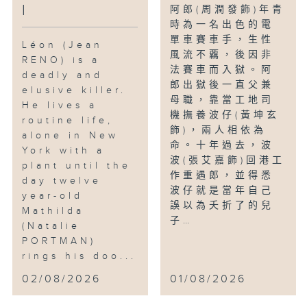
l
阿郎(周潤發飾)年青
時為一名出色的電
單車賽車手，生性
Léon (Jean
風流不覊，後因非
RENO) is a
法賽車而入獄。阿
deadly and
郎出獄後一直父兼
elusive killer.
母職，靠當工地司
He lives a
機撫養波仔(黃坤玄
routine life,
飾)，兩人相依為
alone in New
命。十年過去，波
York with a
波(張艾嘉飾)回港工
plant until the
作重遇郎，並得悉
day twelve
波仔就是當年自己
year-old
誤以為夭折了的兒
Mathilda
子…
(Natalie
PORTMAN)
rings his doo...
02/08/2026
01/08/2026