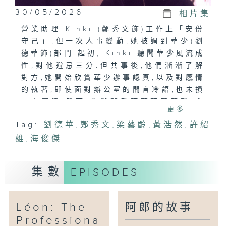
30/05/2026
相片集
營業助理 Kinki (鄭秀文飾)工作上「安份
守己」,但一次人事變動,她被調到華少(劉
德華飾)部門.起初, Kinki 聽聞華少風流成
性,對他避忌三分.但共事後,他們漸漸了解
對方,她開始欣賞華少辦事認真,以及對感情
的執著,即使面對辦公室的閒言冷語,也未損
二人感情.然而,他與舊愛阿茵若即若離,令
更多...
Kinki 不敢釋放那股對愛情的渴求.此時,
Tag:
劉德華
,
鄭秀文
,
梁藝齡
,
黃浩然
,
許紹
年青有為的 Roger 向 Kinki 求婚,她又
雄
如何在二人間作抉擇?
,
海俊傑
集數
EPISODES
Léon: The
阿郎的故事
Professiona