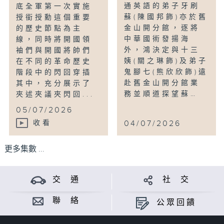
通英語的弟子牙刷
底全軍第一次實施
蘇(陳國邦飾)亦於舊
授銜授勳這個重要
金山開分館，逐將
的歷史節點為主
中華國術發揚海
線，同時將開國領
外，鴻決定與十三
袖們與開國將帥們
姨(關之琳飾)及弟子
在不同的革命歷史
鬼腳七(熊欣欣飾)遠
階段中的閃回穿插
赴舊金山開分館業
其中，充分展示了
務並順道探望蘇…
夾述夾議夾閃回...
05/07/2026
收看
04/07/2026
更多集數 ...
交 通
社 交
聯 絡
公眾回饋