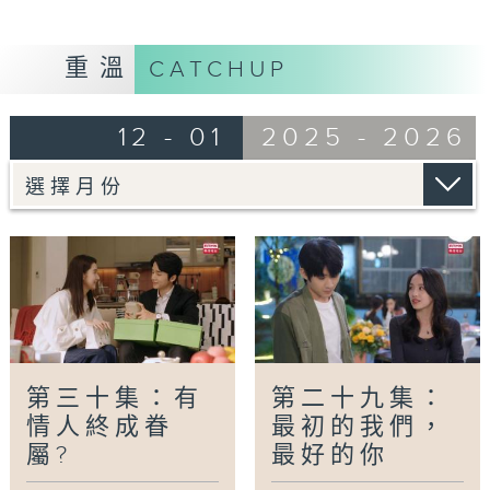
Tag:
捨不得星星
,
陸劇
,
張新成
,
王玉雯
,
畫盞眠
重溫
CATCHUP
12 - 01
2025 - 2026
第三十集：有
第二十九集：
情人終成眷
最初的我們，
屬?
最好的你