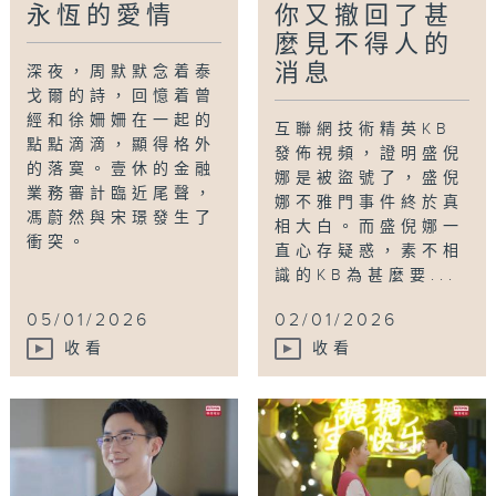
永恆的愛情
你又撤回了甚
麼見不得人的
消息
深夜，周默默念着泰
戈爾的詩，回憶着曾
經和徐姍姍在一起的
互聯網技術精英KB
點點滴滴，顯得格外
發佈視頻，證明盛倪
的落寞。壹休的金融
娜是被盜號了，盛倪
業務審計臨近尾聲，
娜不雅門事件終於真
馮蔚然與宋璟發生了
相大白。而盛倪娜一
衝突。
直心存疑惑，素不相
識的KB為甚麼要...
05/01/2026
02/01/2026
收看
收看