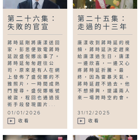
第二十六集：
第二十五集：
失敗的官宣
走過的十三年
蔣時延剛將唐漾送回
唐漾收到蔣時延的視
家，彭思便致電蔣時
頻，蔣時延決定趕來
延說盛倪娜出事了。
給唐漾過生日，唐漾
蔣時延匆匆趕往公
一邊欣喜，一邊又心
司，原來是有人在網
疼蔣時延折騰。最
上發佈了盛倪娜的不
終，因為雷暴天氣。
雅照片，一時間成熱
蔣時延趕不過去。他
門搜尋。盛倪娜帳號
不想掃興，提議兩人
被盜，程回也通過技
來一場跨時空約會。
術手段發現圖片...
01/01/2026
31/12/2025
收看
收看