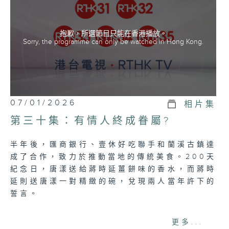
抱歉，所選節目只能在香港播放。
Sorry, the programme can only be watched in Hong Kong.
07/01/2026
相片集
第三十集：有情人終成眷屬?
半年後，匯商銀行、壹休好吃聯手和蘭溪古鎮達
成了合作，致力於推動當地的傳統美食。200天
紀念日，唐漾送給蔣時延薑餅味的香水，而蔣時
延則送唐漾一對精緻的碗，兌現兩人當年許下的
誓言。
網上重溫至 07/01/2027
更多...