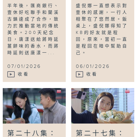
半年後，匯商銀行、
盛倪娜一直想表示對
壹休好吃聯手和蘭溪
壹休的感謝，一行人
古鎮達成了合作，致
相聚在了悠然居。飯
力於推動當地的傳統
桌上，盛倪娜得知了
美食。200天紀念
KB的好友就是程
日，唐漾送給蔣時延
回，原來，當初一直
薑餅味的香水，而蔣
是程回在暗中幫助自
時延則送唐漾一...
己。
07/01/2026
06/01/2026
收看
收看
第二十八集：
第二十七集：