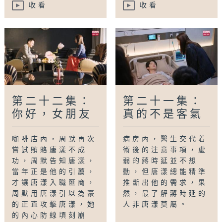
收看
收看
第二十二集：
第二十一集：
你好，女朋友
真的不是客氣
咖啡店內，周默再次
病房內，醫生交代着
嘗試賄賂唐漾不成
術後的注意事項，虛
功，周默告知唐漾，
弱的蔣時延並不想
當年正是他的引薦，
動，但唐漾總能精準
才讓唐漾入職匯商，
推斷出他的需求，果
周默用唐漾引以為豪
然，最了解蔣時延的
的正直攻擊唐漾，她
人非唐漾莫屬。
的內心防線頃刻崩