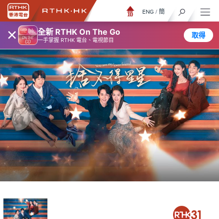
ENG
/
簡
×
全新 RTHK On The Go
取得
一手掌握 RTHK 電台、電視節目