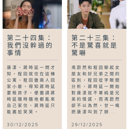
第二十四集：
第二十三集：
我們沒幹過的
不是驚喜就是
事情
驚嚇
唐漾、蔣時延一問才
馮蔚然和程回聊起女
知，程回就住在這棟
朋友和好兄弟之間的
公寓，程回邀兩人回
區別，程回從字眼間
家小歇，得知蔣時延
分析，蔣時延一開始
要租房子，便邀請蔣
對唐漾就不單純是兄
時延隨時隨地都能來
弟的情感，而馮蔚然
自己家住，蔣時延只
卻不以為然。甘一鳴
能尷尬笑笑。
把唐漾叫到了辦...
30/12/2025
29/12/2025