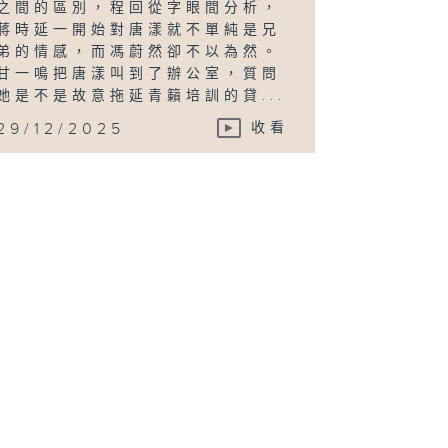
之間的區別，程回從字眼間分析，
蔣時延一開始對唐漾就不單純是兄
弟的情感，而馮蔚然卻不以為然。
甘一鳴把唐漾叫到了辦公室，質問
她是不是故意拖延青籟培訓的貸...
29/12/2025
收看