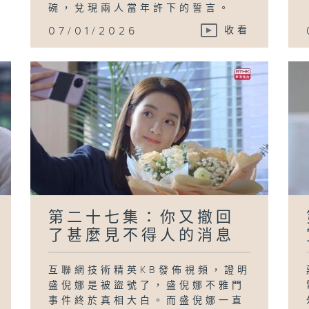
碗，兌現兩人當年許下的誓言。
07/01/2026
收看
第二十七集：你又撤回
了甚麼見不得人的消息
互聯網技術精英KB發佈視頻，證明
盛倪娜是被盜號了，盛倪娜不雅門
事件終於真相大白。而盛倪娜一直