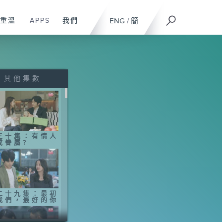
重溫
APPS
我們
ENG
/
簡
其他集數
三十集：有情人
成眷屬?
二十九集：最初
我們，最好的你