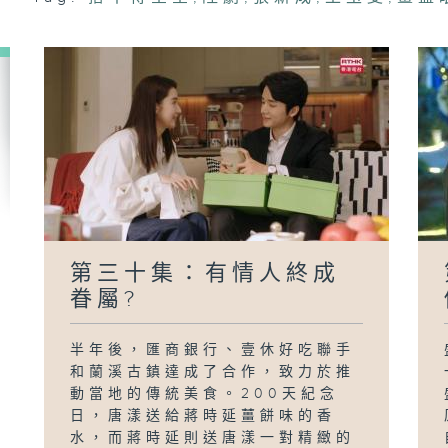
心
別
第三十集：有情人終成
眷屬?
半年後，匯商銀行、壹休好吃聯手
和蘭溪古鎮達成了合作，致力於推
動當地的傳統美食。200天紀念
日，唐漾送給蔣時延薑餅味的香
水，而蔣時延則送唐漾一對精緻的