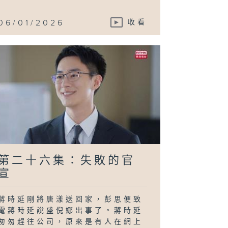
06/01/2026
收看
第二十六集：失敗的官
宣
蔣時延剛將唐漾送回家，彭思便致
電蔣時延說盛倪娜出事了。蔣時延
匆匆趕往公司，原來是有人在網上