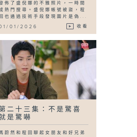
發佈了盛倪娜的不雅照片，一時間
成熱門搜尋。盛倪娜帳號被盜，程
回也通過技術手段發現圖片是偽...
01/01/2026
收看
第二十三集：不是驚喜
就是驚嚇
馮蔚然和程回聊起女朋友和好兄弟