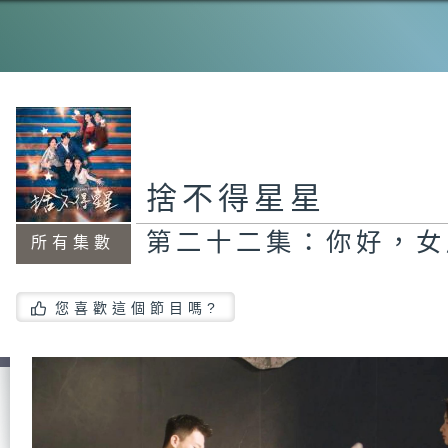
第
的
第
撤
捨不得星星
人
第二十二集：你好，女
所有集數
第
您喜歡這個節目嗎?
的
第
的