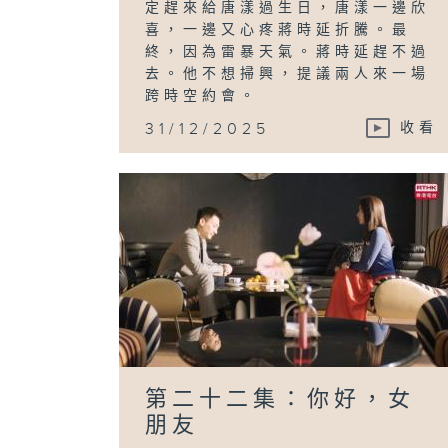
定趕來給唐漾過生日，唐漾一邊欣
喜，一邊又心疼蔣時延折騰。最
終，因為雷暴天氣。蔣時延趕不過
去。他不想掃興，提議兩人來一場
跨時空約會。
31/12/2025
收看
第二十二集：你好，女
朋友