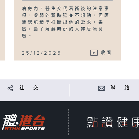
病房內，醫生交代着術後的注意事
項，虛弱的蔣時延並不想動，但唐
漾總能精準推斷出他的需求，果
然，最了解蔣時延的人非唐漾莫
屬。
25/12/2025
收看
社 交
聯 絡