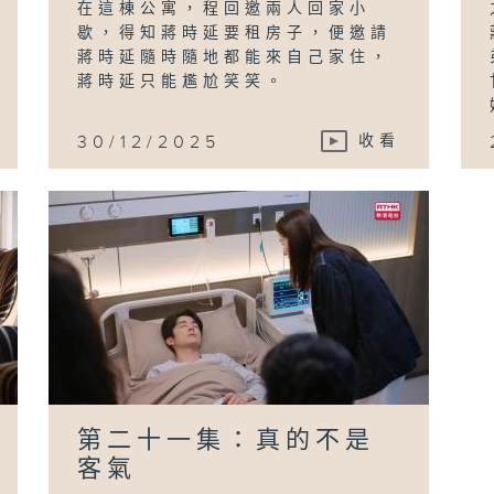
在這棟公寓，程回邀兩人回家小
歇，得知蔣時延要租房子，便邀請
蔣時延隨時隨地都能來自己家住，
蔣時延只能尷尬笑笑。
30/12/2025
收看
第二十一集：真的不是
客氣