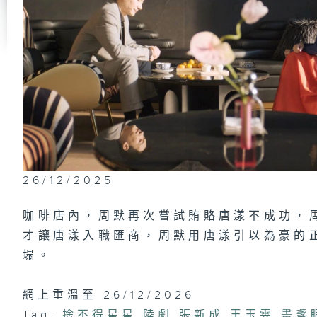
第
沒
第
驚
26/12/2025
咖啡店內，周默再次嘗試賄賂唐漾不成功，
第
才讓唐漾入職匯商，周默用唐漾引以為豪的
不
塌。
網上重溫至 26/12/2026
第
Tag:
捨不得星星
,
陸劇
,
張新成
,
王玉雯
,
畫盞