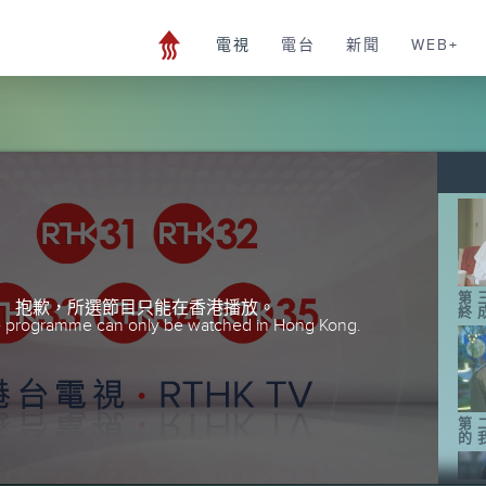
電視
電台
新聞
WEB+
第
抱歉，所選節目只能在香港播放。
終
he programme can only be watched in Hong Kong.
第
的