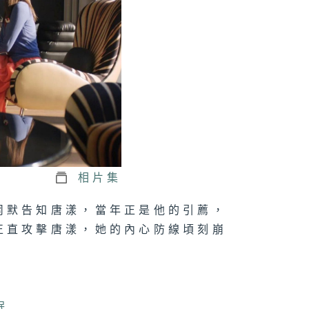
二十四集：我們
幹過的事情
二十三集：不是
喜就是驚嚇
相片集
周默告知唐漾，當年正是他的引薦，
二十一集：真的
正直攻擊唐漾，她的內心防線頃刻崩
是客氣
二十集：紅色愛
眠