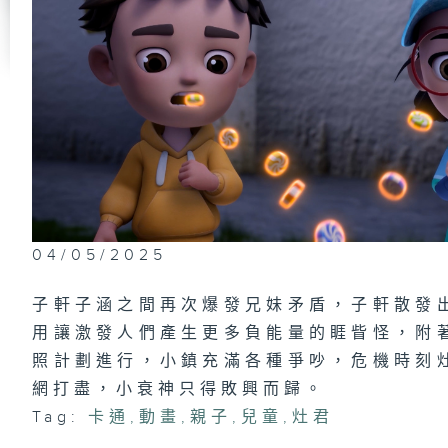
04/05/2025
子軒子涵之間再次爆發兄妹矛盾，子軒散發
用讓激發人們產生更多負能量的睚眥怪，附
照計劃進行，小鎮充滿各種爭吵，危機時刻
網打盡，小衰神只得敗興而歸。
Tag:
卡通
,
動畫
,
親子
,
兒童
,
灶君