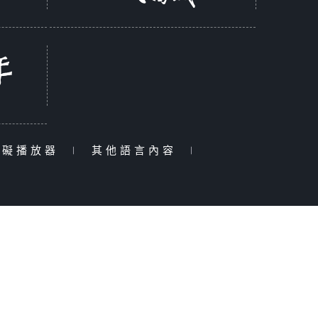
障礙播放器
|
其他語言內容
|