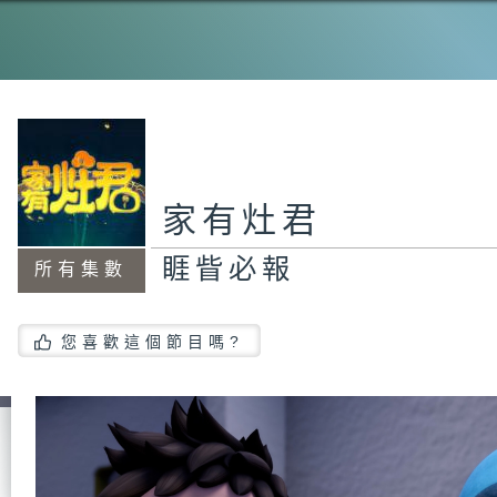
家有灶君
睚眥必報
所有集數
您喜歡這個節目嗎?