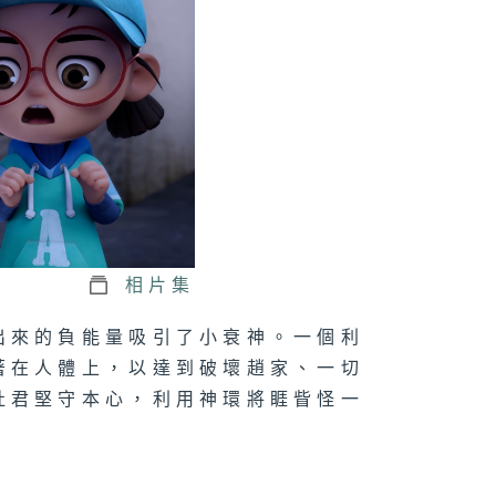
相片集
出來的負能量吸引了小衰神。一個利
著在人體上，以達到破壞趙家、一切
灶君堅守本心，利用神環將睚眥怪一