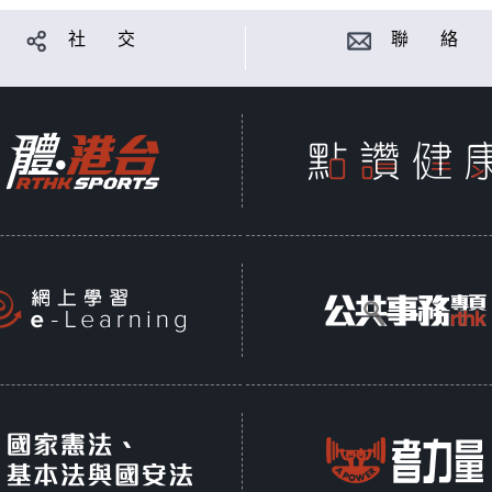
社 交
聯 絡