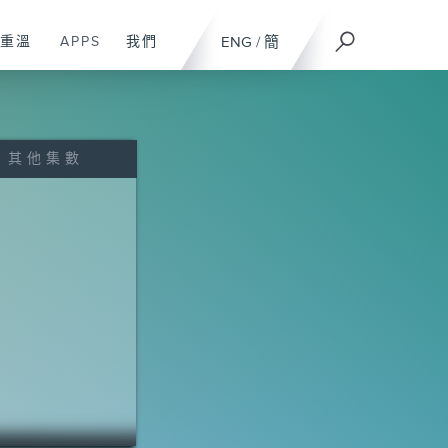
重溫
APPS
我們
ENG
/
簡
其他集數