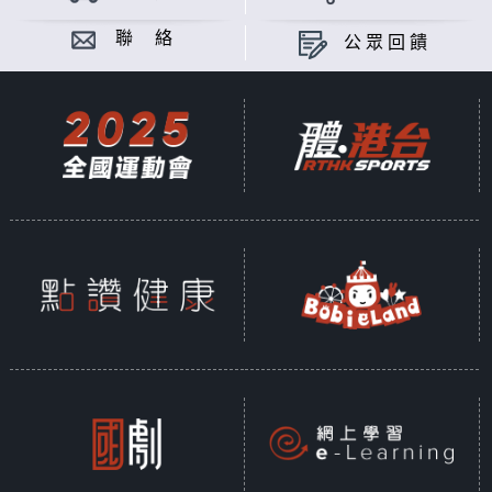
聯 絡
公眾回饋