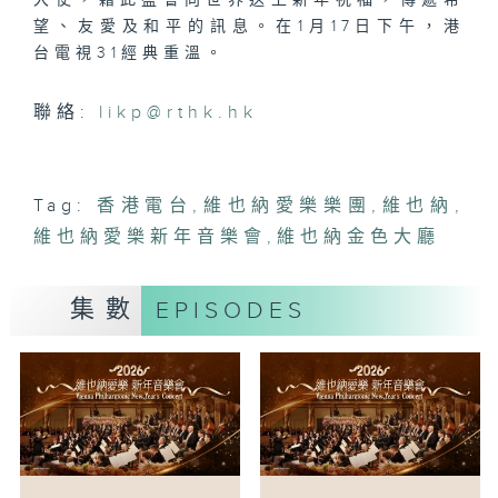
大使，藉此盛會向世界送上新年祝福，傳遞希
望、友愛及和平的訊息。在1月17日下午，港
台電視31經典重溫。
聯絡:
likp@rthk.hk
Tag:
香港電台
,
維也納愛樂樂團
,
維也納
,
維也納愛樂新年音樂會
,
維也納金色大廳
集數
EPISODES