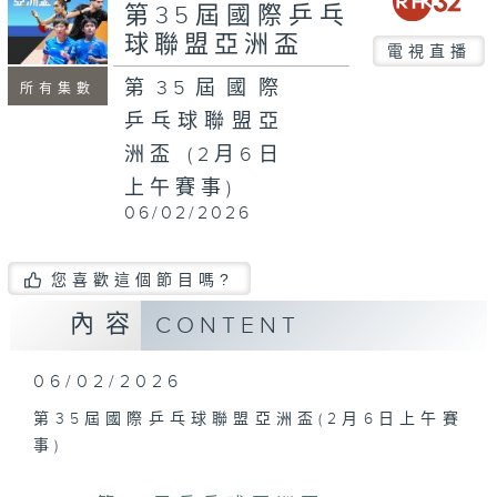
第35屆國際乒乓
球聯盟亞洲盃
電視直播
第35屆國際
所有集數
乒乓球聯盟亞
洲盃 (2月6日
上午賽事)
06/02/2026
您喜歡這個節目嗎?
內容
CONTENT
06/02/2026
第35屆國際乒乓球聯盟亞洲盃(2月6日上午賽
事)