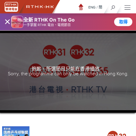
ENG
/
簡
×
全新 RTHK On The Go
取得
一手掌握 RTHK 電台、電視節目
抱歉，所選節目只能在香港播放。
Sorry, the programme can only be watched in Hong Kong.