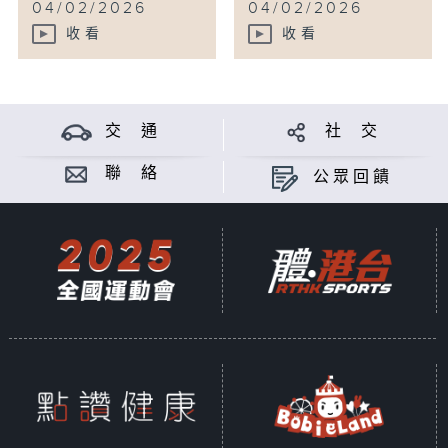
04/02/2026
04/02/2026
收看
收看
交 通
社 交
聯 絡
公眾回饋