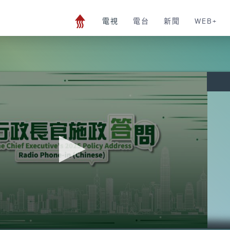
電視
電台
新聞
WEB+