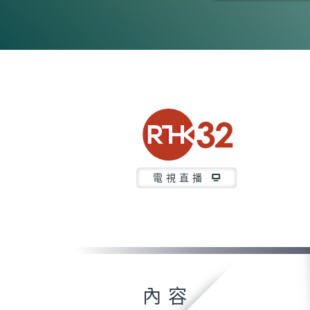
0
seconds
of
1
hour,
15
minutes,
10
seconds
Volume
90%
電視直播
內容