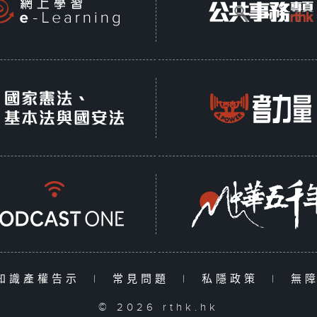
知識產權告示
|
常見問題
|
私隱政策
|
無
© 2026 rthk.hk