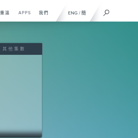
重溫
APPS
我們
ENG
/
簡
其他集數