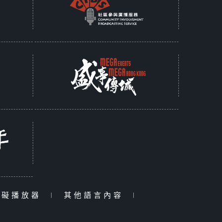
障礙播放器
|
其他語言內容
|