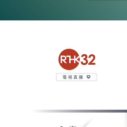
0
seconds
of
5
minutes,
6
seconds
Volume
90%
電視直播