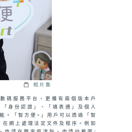
正關你事 - 官
講話摘要
41（陳茂波、孫
、丘應樺）
軍澳南公園｜認
海綿城市設計｜
園都能化身成防
工具？
相片集
化數碼服務平台，更備有兩個版本戶
正關你事：運輸
了「身份認證」、「填表通」及個人
物流局｜港車北
＋ 粵車南下
能。「智方便+」用戶可以透過「智
上）｜香港人自
遊熱門之選！
，在網上處理法定文件及程序。例如
港車北上」你試
未？
、申請在職家庭津貼、申請幼稚園/