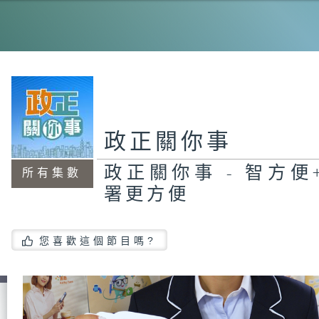
工
程
機
能
20
霸
政正關你事
政正關你事 - 智方便+
所有集數
署更方便
政
員
#
茂
您喜歡這個節目嗎?
智