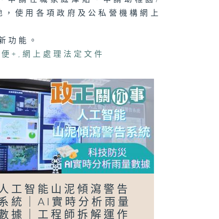
地，使用各項政府及公私營機構網上
新功能。
正關你事 - 官
講話摘要
便+
,
網上處理法定文件
40（李家超、
國基）
日行萬步」挑戰
人工智能山泥傾瀉警告
系統｜AI實時分析雨量
數據｜工程師拆解運作