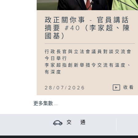
政正關你事 - 官員講話
摘要 #40（李家超、陳
國基）
行政長官與立法會議員對談交流會
今日舉行
李家超指創新舉措令交流有溫度、
有深度
...
28/07/2026
收看
更多集數 ...
交 通