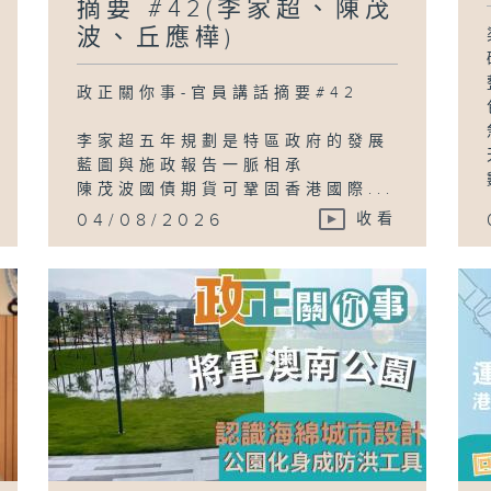
摘要 #42(李家超、陳茂
波、丘應樺)
政正關你事-官員講話摘要#42
李家超五年規劃是特區政府的發展
藍圖與施政報告一脈相承
陳茂波國債期貨可鞏固香港國際...
04/08/2026
收看