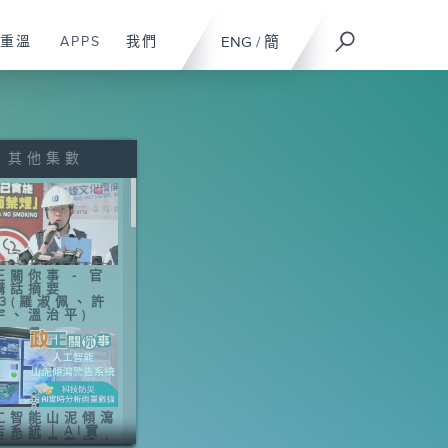
重溫
APPS
我們
ENG
/
簡
其他集數
正關你事 - 官
講話摘要
43(羅淑佩、許
宇、溫治平)
工智能山泥傾瀉
告系統｜AI實
分析雨量數據｜