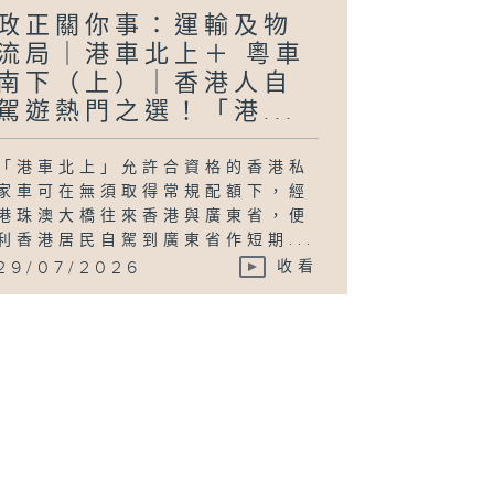
政正關你事：運輸及物
流局｜港車北上＋ 粵車
南下（上）｜香港人自
駕遊熱門之選！「港...
「港車北上」允許合資格的香港私
家車可在無須取得常規配額下，經
港珠澳大橋往來香港與廣東省，便
利香港居民自駕到廣東省作短期...
29/07/2026
收看