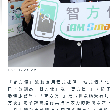
政
員
#
東
將
識
公
洪
18/11/2025
「智方便」流動應用程式提供一站式個人
政
口，分別為「智方便」及「智方便+」。除
及
上
助理服務外，「智方便+」更提供數碼簽署功
（
駕
方便」電子證書進行具法律效力的數碼簽署
「
過
︰網上續領車輛牌照、申請國際車牌、報税