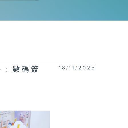
程師拆解運作流
｜科技防災
電工程署 | 氫
車競賽大挑戰
26 | 誰能稱
賽道？
18/11/2025
 : 數碼簽
正關你事 - 官
講話摘要
42(李家超、陳
波、丘應樺)
慧渠務