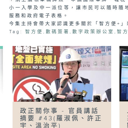
小一入學及中一派位等，讓市民可以隨時隨
服務和政府電子表格。
今集主持會帶大家認識更多關於「智方便+」
政
員
Tag:
智方便
,
數碼簽署
,
數字政策辦公室
,
智方
#
陳
「
政正關你事 - 官員講話
摘要 #43(羅淑佩、許正
宇、溫治平)