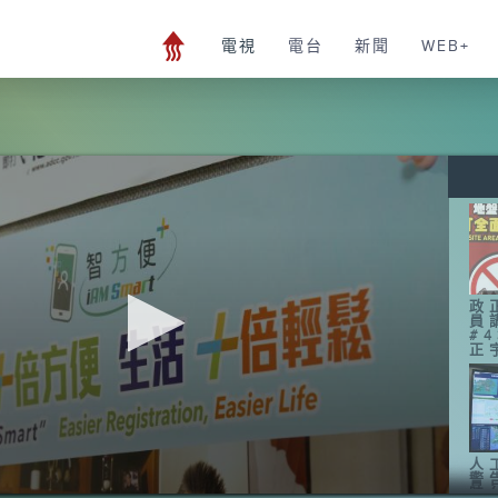
電視
電台
新聞
WEB+
政
員
#
正
人
警
時