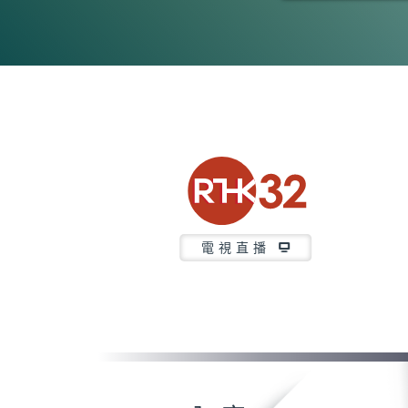
0
seconds
of
5
minutes,
7
seconds
Volume
90%
電視直播