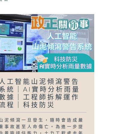
正關你事 - 官
講話摘要
40（李家超、
國基）
日行萬步」挑戰
人工智能山泥傾瀉警告
系統｜AI實時分析雨量
數據｜工程師拆解運作
流程｜科技防災
山泥傾瀉一旦發生，隨時會造成嚴
重事故甚至人命傷亡。為進一步提
升風險評估能力，土力工程處去年