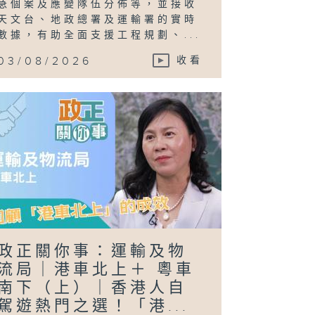
急個案及應變隊伍分佈等，並接收
天文台、地政總署及運輸署的實時
數據，有助全面支援工程規劃、...
03/08/2026
收看
政正關你事：運輸及物
流局｜港車北上＋ 粵車
南下（上）｜香港人自
駕遊熱門之選！「港...