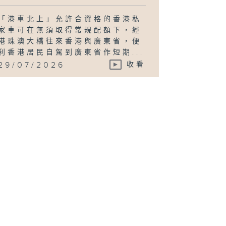
「港車北上」允許合資格的香港私
家車可在無須取得常規配額下，經
港珠澳大橋往來香港與廣東省，便
利香港居民自駕到廣東省作短期...
29/07/2026
收看