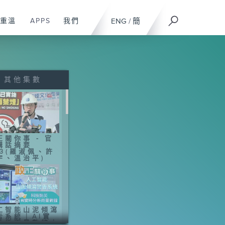
重溫
APPS
我們
ENG
/
簡
其他集數
正關你事 - 官
講話摘要
43(羅淑佩、許
宇、溫治平)
工智能山泥傾瀉
告系統｜AI實
分析雨量數據｜