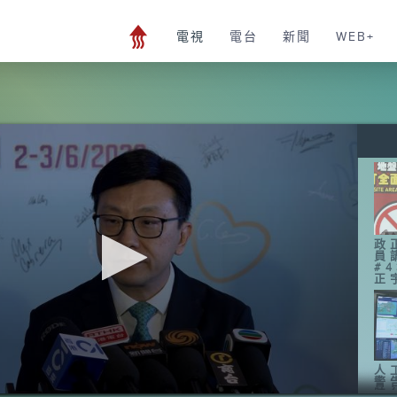
電視
電台
新聞
WEB+
政
員
#
正
人
警
時