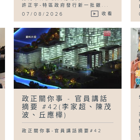
許正宇-特區政府發行新一批銀...
07/08/2026
收看
政正關你事 - 官員講話
摘要 #42(李家超、陳茂
波、丘應樺)
政正關你事-官員講話摘要#42