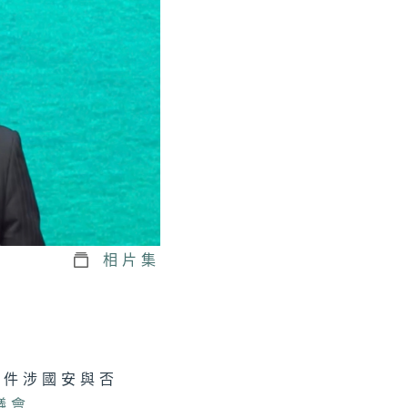
正關你事 - 官
講話摘要
41（陳茂波、孫
、丘應樺）
軍澳南公園｜認
海綿城市設計｜
園都能化身成防
工具？
相片集
正關你事：運輸
物流局｜港車北
＋ 粵車南下
上）｜香港人自
遊熱門之選！
事件涉國安與否
港車北上」你試
未？
議會