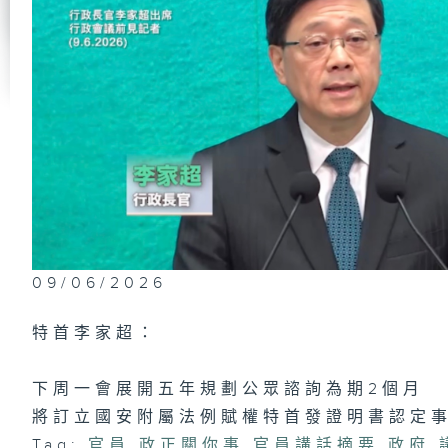
政
員
#
東
將
識
公
洪
09/06/2026
特首李家超：
政
及
上
下周一會展開五年規劃公眾諮詢為期2個月
（
駕
將訂立國安附屬法例賦權特首發證明書認定
「
過
Tag:
官員
,
政正關你事
,
官員講話摘要
,
政府
,