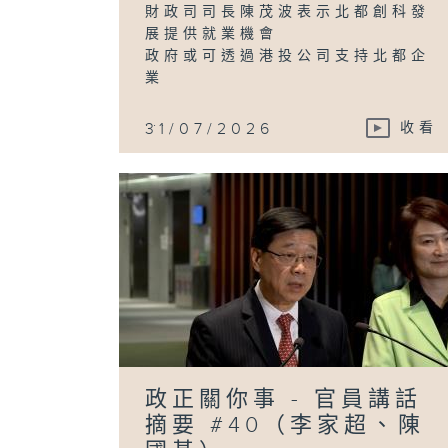
財政司司長陳茂波表示北都創科發
展提供就業機會
政府或可透過港投公司支持北都企
業
...
31/07/2026
收看
政正關你事 - 官員講話
摘要 #40（李家超、陳