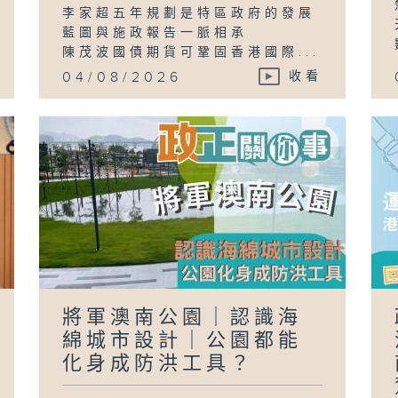
李家超五年規劃是特區政府的發展
藍圖與施政報告一脈相承
陳茂波國債期貨可鞏固香港國際...
04/08/2026
收看
將軍澳南公園｜認識海
綿城市設計｜公園都能
化身成防洪工具？