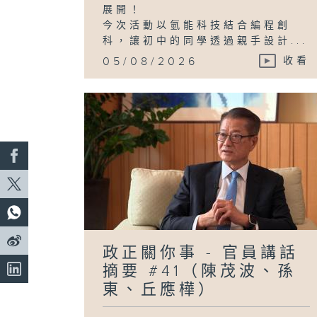
展開！
今次活動以氫能科技結合編程創
科，讓初中的同學透過親手設計...
05/08/2026
收看
政正關你事 - 官員講話
摘要 #41（陳茂波、孫
東、丘應樺）