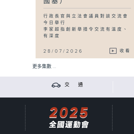
國基）
行政長官與立法會議員對談交流會
今日舉行
李家超指創新舉措令交流有溫度、
有深度
...
28/07/2026
收看
更多集數 ...
交 通