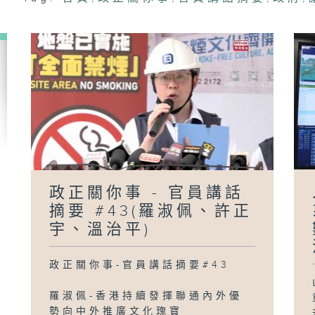
政
員
#
陳
「
政正關你事 - 官員講話
摘要 #43(羅淑佩、許正
宇、溫治平)
政正關你事-官員講話摘要#43
羅淑佩-香港持續發揮聯通內外優
勢向中外推廣文化瑰寶