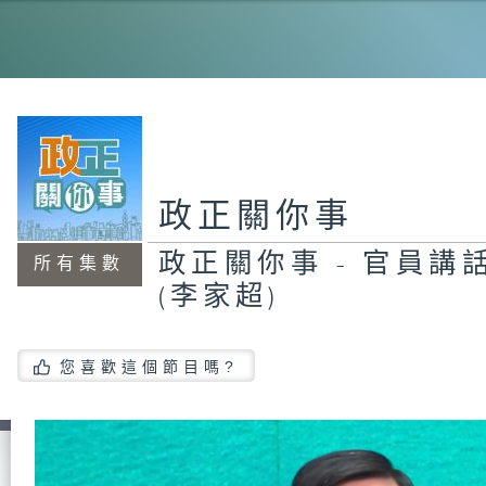
工
程
機
能
20
霸
政正關你事
政正關你事 - 官員講話
所有集數
(李家超)
政
員
#
茂
您喜歡這個節目嗎?
智