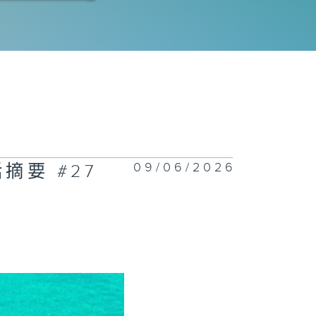
程師拆解運作流
｜科技防災
電工程署 | 氫
車競賽大挑戰
26 | 誰能稱
賽道？
09/06/2026
摘要 #27
正關你事 - 官
講話摘要
42(李家超、陳
波、丘應樺)
慧渠務