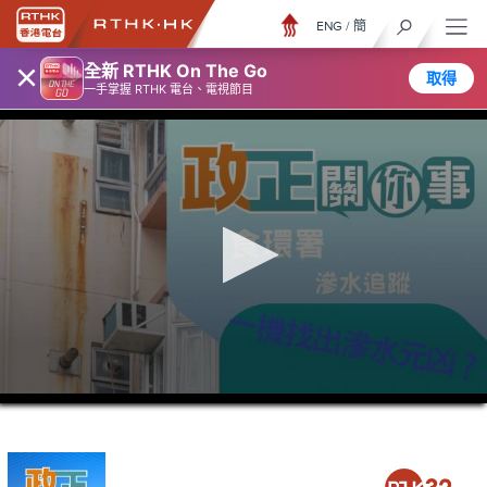
ENG
/
簡
×
全新 RTHK On The Go
取得
一手掌握 RTHK 電台、電視節目
0
seconds
of
5
minutes,
7