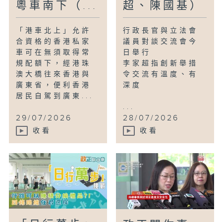
粵車南下（...
超、陳國基）
「港車北上」允許
行政長官與立法會
合資格的香港私家
議員對談交流會今
車可在無須取得常
日舉行
規配額下，經港珠
李家超指創新舉措
澳大橋往來香港與
令交流有溫度、有
廣東省，便利香港
深度
居民自駕到廣東...
...
29/07/2026
28/07/2026
收看
收看