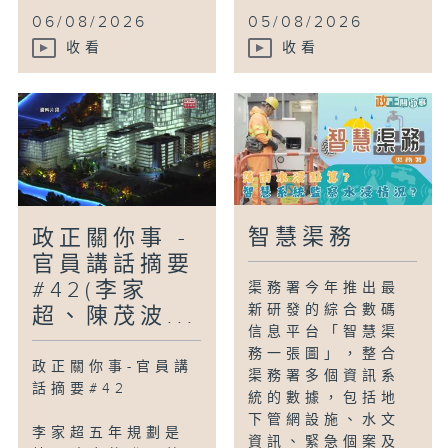
06/08/2026
05/08/2026
收看
收看
智慧渠務
政正關你事 -
官員講話摘要
#42(李家
渠務署今年推出最
新研發的綜合數碼
超、陳茂波...
信息平台「智慧渠
務一張圖」，整合
政正關你事-官員講
渠務署多個資訊系
話摘要#42
統的數據，包括地
下管網設施、水文
李家超五年規劃是
資訊、緊急個案及