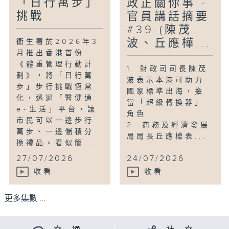
「日行萬步」
政正關你事 -
挑戰
官員講話摘要
#39 (陳茂
波、丘應樺...
衞生署於2026年3
月推出香港首份
《體重管理行動計
1. 財政司司長陳茂
劃》，將「日行萬
波表示本港可助力
步」步行挑戰恆常
國家標準出海，擔
化，透過「醫健通
當「超級轉換器」
e+生活」平台，讓
角色
市民可以一邊步行
2. 商務及經濟發展
萬步、一邊儲積分
局局長丘應樺表...
換禮品。看似簡...
27/07/2026
24/07/2026
收看
收看
更多集數 ...