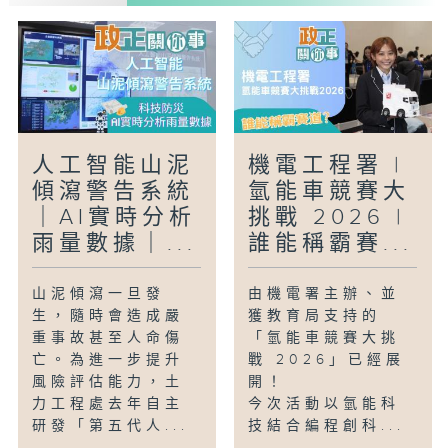
人工智能山泥
機電工程署 |
傾瀉警告系統
氫能車競賽大
｜AI實時分析
挑戰 2026 |
雨量數據｜...
誰能稱霸賽...
山泥傾瀉一旦發
由機電署主辦、並
生，隨時會造成嚴
獲教育局支持的
重事故甚至人命傷
「氫能車競賽大挑
亡。為進一步提升
戰 2026」已經展
風險評估能力，土
開！
力工程處去年自主
今次活動以氫能科
研發「第五代人...
技結合編程創科...