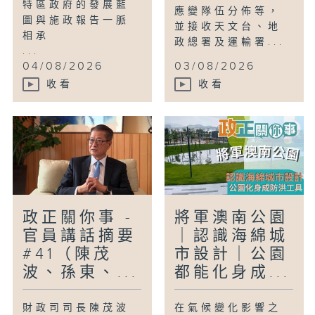
特區政府的發展藍
應變隊伍分佈等，
圖與施政報告一脈
並接收天文台、地
相承
政總署及運輸署...
...
04/08/2026
03/08/2026
收看
收看
政正關你事 -
將軍澳南公園
官員講話摘要
｜認識海綿城
#41（陳茂
市設計｜公園
波、孫東、...
都能化身成...
財政司司長陳茂波
在氣候變化影響之