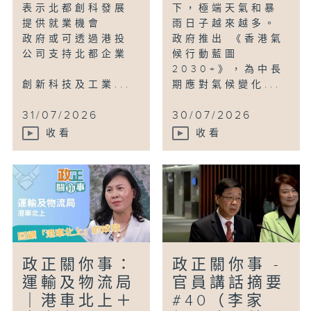
表示北都創科發展
下，極端天氣和暴
提供就業機會
雨日子越來越多。
政府或可透過港投
政府推出 《香港氣
公司支持北都企業
候行動藍圖
2030+》，為中長
創新科技及工業...
期應對氣候變化...
31/07/2026
30/07/2026
收看
收看
政正關你事：
政正關你事 -
運輸及物流局
官員講話摘要
｜港車北上＋
#40（李家