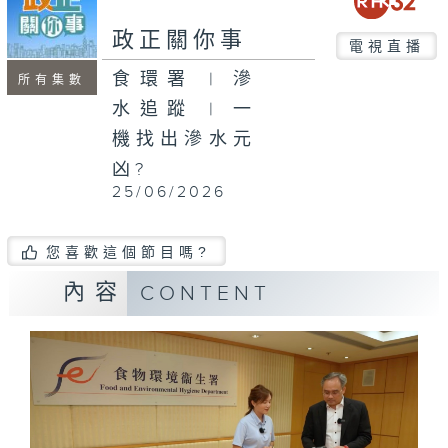
seconds
政正關你事
電視直播
食環署 | 滲
所有集數
水追蹤 | 一
機找出滲水元
凶?
25/06/2026
您喜歡這個節目嗎?
內容
CONTENT