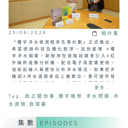
25/06/2026
相片集
「樓宇滲水檢測程序先導計劃」正式推出，
希望透過科技及優化程序，加快處理 #樓
宇滲水個案。新程序在首階段調查引入#紅
外線熱成像分析儀，配合電子濕度儀使用，
協助前線人員更快分析滲水情況。如果初步
確認#滲水源頭來自上層單位，更可提早發
出「建議維修通知」。今集帶大家了解新儀
更多...
器如何運作，以及新程序如何提升調查效
Tag:
政正關你事
,
樓宇維修
,
滲水問題
,
滲
率。
水源頭
,
食環署
集數
EPISODES