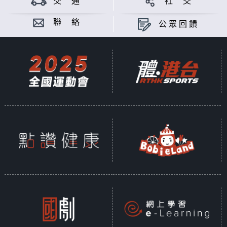
交 通
社 交
聯 絡
公眾回饋