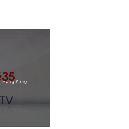
。
n Hong Kong.