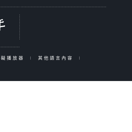
障礙播放器
|
其他語言內容
|