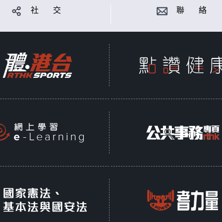
社 交
聯 絡