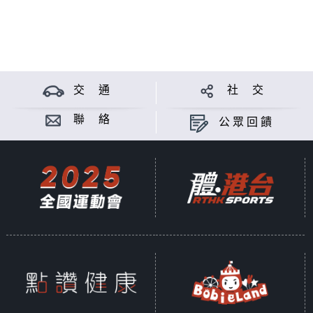
交 通
社 交
聯 絡
公眾回饋