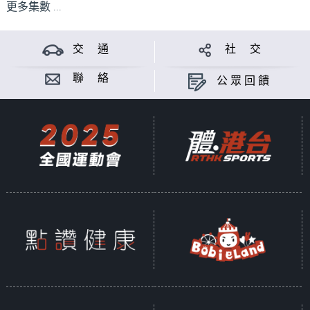
更多集數 ...
交 通
社 交
聯 絡
公眾回饋