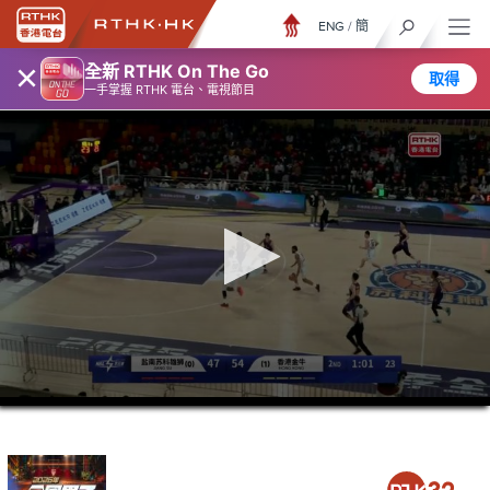
ENG
/
簡
×
全新 RTHK On The Go
取得
一手掌握 RTHK 電台、電視節目
0
seconds
of
1
hour,
50