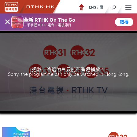
ENG
/
簡
×
全新 RTHK On The Go
取得
一手掌握 RTHK 電台、電視節目
抱歉，所選節目只能在香港播放。
Sorry, the programme can only be watched in Hong Kong.