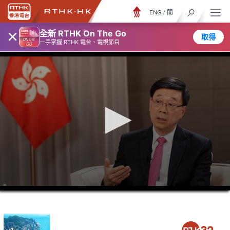
ENG
/
簡
×
全新 RTHK On The Go
取得
一手掌握 RTHK 電台、電視節目
0
seconds
of
22
minutes,
6