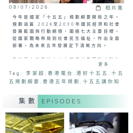
08/07/2026
相片集
今年是國家「十五五」規劃綱要開局之年。
規劃涵蓋 2026至2030年國民經濟和社會
發展藍圖與行動綱領，圍繞七大主要目標，
從國家戰略佈局到社會民生福祉，作出全面
部署，為未來五年發展定下清晰方向。
香港電台與香港大公文匯傳媒集團聯合製作
更多...
專題節目《港好十五五》，深入解讀「十五
Tag:
李家超
,
香港電台
,
港好十五五
,
十五
五」規劃綱要重點，聚焦香港如何把握國家
五規劃綱要
發展機遇，主動對接國家戰略，更好融入和
,
香港五年規劃
,
十五五講你知
服務國家發展大局。
集數
EPISODES
特區政府正著手編制香港首個五年規劃，並
展開兩個月的公眾諮詢，廣納民意。第一集
《港好十五五》專訪行政長官李家超，他如
何理解「十五五」規劃綱要中香港的「新定
位」？編制首個五年規劃將如何提升特區治