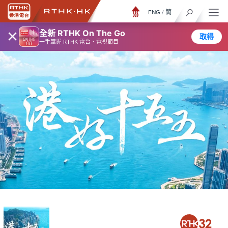
ENG
/
簡
×
全新 RTHK On The Go
取得
一手掌握 RTHK 電台、電視節目