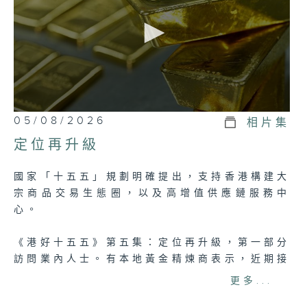
0
05/08/2026
相片集
seconds
of
定位再升級
24
minutes,
37
國家「十五五」規劃明確提出，支持香港構建大
seconds
宗商品交易生態圈，以及高增值供應鏈服務中
心。
《港好十五五》第五集：定位再升級，第一部分
訪問業內人士。有本地黃金精煉商表示，近期接
獲來自中東及歐洲客戶的查詢增加了；亦有內地
更多...
精煉企業來港設廠，並以香港作為拓展海外市場