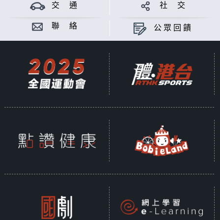
交 通
社 交
聯 絡
公眾回饋