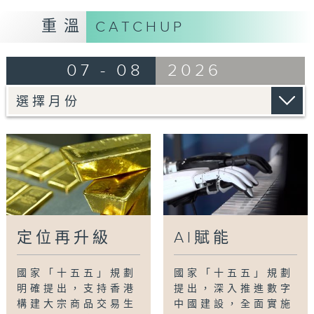
的平台。香港黃金交易所認為，香港黃金交易市
場可結合離岸人民幣中心優勢，拓展以人民幣計
重溫
CATCHUP
價及結算的產品。
07 - 08
2026
節目第二部分專訪財政司司長陳茂波，他表示，
發展大宗商品交易生態圈，可以豐富香港國際金
融中心的內涵，同時可以服務國家大局，並有助
爭取國際商品定價話語權。
Tag:
倫敦金屬交易所
,
十五五講你知
,
大宗商品
交易生態圈
,
港好十五五
,
香港五年規劃
,
香港黃
金交易所
,
黃金
定位再升級
AI賦能
國家「十五五」規劃
國家「十五五」規劃
明確提出，支持香港
提出，深入推進數字
構建大宗商品交易生
中國建設，全面實施