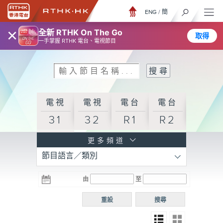
ENG
/
簡
×
全新 RTHK On The Go
取得
一手掌握 RTHK 電台、電視節目
電視
電視
電台
電台
31
32
R1
R2
電台
更多頻道
節目語言／類別
R3
電台
電台
電台
由
至
普通
R4
R5
話台
重設
搜尋