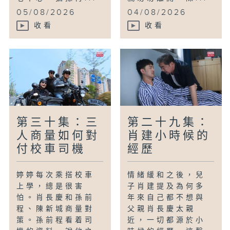
05/08/2026
04/08/2026
收看
收看
第三十集：三
第二十九集：
人商量如何對
肖建小時候的
付校車司機
經歷
婷婷每次乘搭校車
情緒緩和之後，兒
上學，總是很害
子肖建提及為何多
怕。肖長慶和孫前
年來自己都不想與
程、陳新城商量對
父親肖長慶太親
策。孫前程看着司
近，一切都源於小