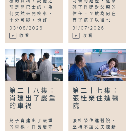
機的資料，說他之
時候的經歷，這擊
前是開巴士的，為
碎了肖建對父親的
何突然來開校車，
信任。至於為何在
十分可疑，也許...
有了孩子以後也...
03/08/2026
31/07/2026
收看
收看
第二十八集：
第二十七集：
肖建出了嚴重
張桂榮住進醫
的車禍
院
兒子肖建出了嚴重
張桂榮住進醫院，
的車禍，肖長慶守
堅持不讓丈夫陳新