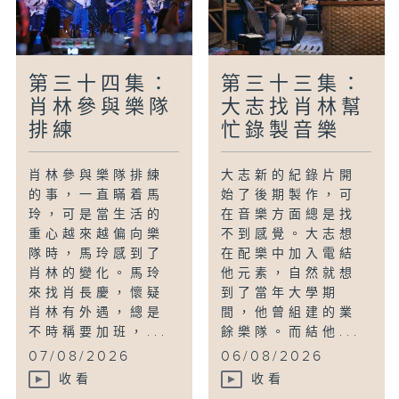
第三十四集：
第三十三集：
肖林參與樂隊
大志找肖林幫
排練
忙錄製音樂
肖林參與樂隊排練
大志新的紀錄片開
的事，一直瞞着馬
始了後期製作，可
玲，可是當生活的
在音樂方面總是找
重心越來越偏向樂
不到感覺。大志想
隊時，馬玲感到了
在配樂中加入電結
肖林的變化。馬玲
他元素，自然就想
來找肖長慶，懷疑
到了當年大學期
肖林有外遇，總是
間，他曾組建的業
不時稱要加班，...
餘樂隊。而結他...
07/08/2026
06/08/2026
收看
收看