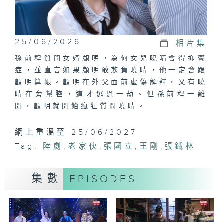
25/06/2026
相片集
孫前程質問女婿顧明，為何女兒曉晴會得抑鬱
症，並直言如果顧明敢欺負曉晴，他一定會跟
顧明算帳。顧明在外父面前虛偽解釋，又有曉
晴在旁幫腔，這才逃過一劫。但孫前程一離
開，顧明就開始瘋狂質問曉晴。
網上重溫至 25/06/2027
Tag:
陸劇
,
老家伙
,
張國立
,
王剛
,
張鐵林
集數
EPISODES