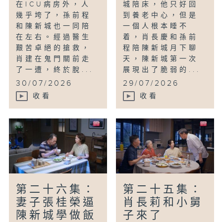
在ICU病房外，人
城陪床，他只好回
幾乎垮了，孫前程
到養老中心，但是
和陳新城也一同陪
一個人根本睡不
在左右。經過醫生
着，肖長慶和孫前
艱苦卓絕的搶救，
程陪陳新城月下聊
肖建在鬼門關前走
天，陳新城第一次
了一遭，終於脫...
展現出了脆弱的...
30/07/2026
29/07/2026
收看
收看
第二十六集：
第二十五集：
妻子張桂榮逼
肖長莉和小舅
陳新城學做飯
子來了