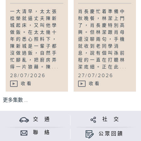
一大清早，太太張
肖長慶忙着準備中
桂榮就逼丈夫陳新
秋晚餐，林潔上門
城起床，又叫他學
了，肖長慶特別高
做飯。在太太幾十
興。但林潔跟肖母
年的悉心照料下，
還沒聊兩句，手機
陳新城是一輩子都
就收到老同學消
沒做過飯，自然手
息，說有個叫孫前
忙腳亂，把廚房弄
程的一直在打聽林
得一片狼藉。陳...
潔底細。正在此...
28/07/2026
27/07/2026
收看
收看
更多集數 ...
交 通
社 交
聯 絡
公眾回饋