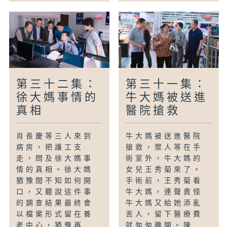
第三十二集：
第三十一集：
徐大媽事情的
牛大媽被送進
真相
醫院搶救
肖長慶等三人來到
牛大媽被送進醫院
病房，把護工支
搶救，眾人等在手
走，問及徐大媽事
術室外，牛大媽的
情的真相。徐大媽
女兒王秀菊來了。
猶豫間不知如何開
手術前，王秀菊看
口，又聽說這件事
牛大媽，連聲責怪
的調查結果最終會
牛大媽又給她添亂
以檔案形式留在養
丟人，留下醫療費
老中心，猶豫再...
就匆匆離開。陳...