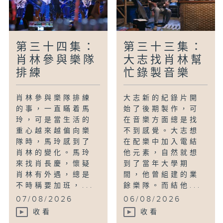
第三十四集：
第三十三集：
肖林參與樂隊
大志找肖林幫
排練
忙錄製音樂
肖林參與樂隊排練
大志新的紀錄片開
的事，一直瞞着馬
始了後期製作，可
玲，可是當生活的
在音樂方面總是找
重心越來越偏向樂
不到感覺。大志想
隊時，馬玲感到了
在配樂中加入電結
肖林的變化。馬玲
他元素，自然就想
來找肖長慶，懷疑
到了當年大學期
肖林有外遇，總是
間，他曾組建的業
不時稱要加班，...
餘樂隊。而結他...
07/08/2026
06/08/2026
收看
收看