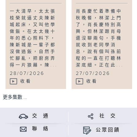
一大清早，太太張
肖長慶忙着準備中
桂榮就逼丈夫陳新
秋晚餐，林潔上門
城起床，又叫他學
了，肖長慶特別高
做飯。在太太幾十
興。但林潔跟肖母
年的悉心照料下，
還沒聊兩句，手機
陳新城是一輩子都
就收到老同學消
沒做過飯，自然手
息，說有個叫孫前
忙腳亂，把廚房弄
程的一直在打聽林
得一片狼藉。陳...
潔底細。正在此...
28/07/2026
27/07/2026
收看
收看
更多集數 ...
交 通
社 交
聯 絡
公眾回饋