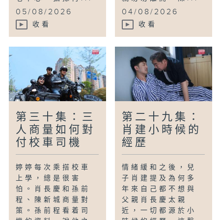
05/08/2026
04/08/2026
收看
收看
第三十集：三
第二十九集：
人商量如何對
肖建小時候的
付校車司機
經歷
婷婷每次乘搭校車
情緒緩和之後，兒
上學，總是很害
子肖建提及為何多
怕。肖長慶和孫前
年來自己都不想與
程、陳新城商量對
父親肖長慶太親
策。孫前程看着司
近，一切都源於小