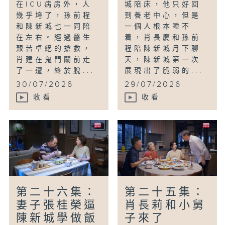
在ICU病房外，人
城陪床，他只好回
幾乎垮了，孫前程
到養老中心，但是
和陳新城也一同陪
一個人根本睡不
在左右。經過醫生
着，肖長慶和孫前
艱苦卓絕的搶救，
程陪陳新城月下聊
肖建在鬼門關前走
天，陳新城第一次
了一遭，終於脫...
展現出了脆弱的...
30/07/2026
29/07/2026
收看
收看
第二十六集：
第二十五集：
妻子張桂榮逼
肖長莉和小舅
陳新城學做飯
子來了