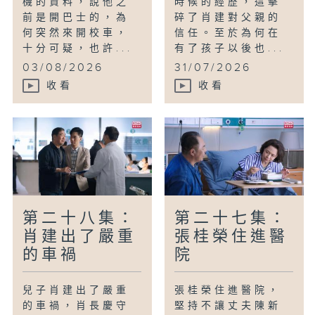
機的資料，說他之
時候的經歷，這擊
前是開巴士的，為
碎了肖建對父親的
何突然來開校車，
信任。至於為何在
十分可疑，也許...
有了孩子以後也...
03/08/2026
31/07/2026
收看
收看
第二十八集：
第二十七集：
肖建出了嚴重
張桂榮住進醫
的車禍
院
兒子肖建出了嚴重
張桂榮住進醫院，
的車禍，肖長慶守
堅持不讓丈夫陳新