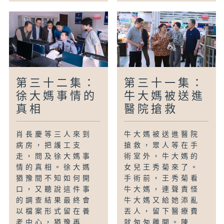
第三十二集：
第三十一集：
徐大媽事情的
牛大媽被送進
真相
醫院搶救
肖長慶等三人來到
牛大媽被送進醫院
病房，把護工支
搶救，眾人等在手
走，問及徐大媽事
術室外，牛大媽的
情的真相。徐大媽
女兒王秀菊來了。
猶豫間不知如何開
手術前，王秀菊看
口，又聽說這件事
牛大媽，連聲責怪
的調查結果最終會
牛大媽又給她添亂
以檔案形式留在養
丟人，留下醫療費
老中心，猶豫再...
就匆匆離開。陳...