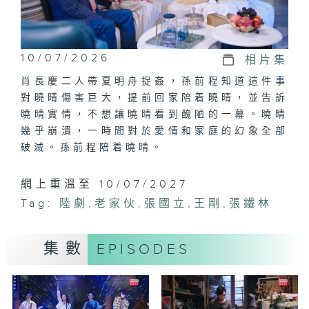
10/07/2026
相片集
肖長慶二人帶夏明舟捉姦，孫前程知道這件事
對曉晴傷害巨大，提前回家陪着曉晴，並告訴
曉晴實情，不想讓曉晴看到醜陋的一幕。曉晴
幾乎崩潰，一時間對於愛情和家庭的幻象全部
破滅。孫前程陪着曉晴。
網上重溫至 10/07/2027
Tag:
陸劇
,
老家伙
,
張國立
,
王剛
,
張鐵林
集數
EPISODES