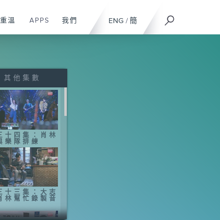
重溫
APPS
我們
ENG
/
簡
其他集數
三十四集：肖林
與樂隊排練
三十三集：大志
肖林幫忙錄製音