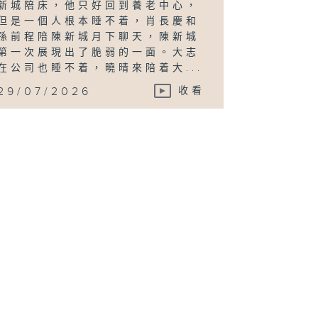
新城陪床，他只好回到養老中心，
但是一個人根本睡不着，肖長慶和
孫前程陪陳新城月下聊天，陳新城
第一次展現出了脆弱的一面。大志
在公司也睡不着，曉晴來陪着大...
29/07/2026
收看