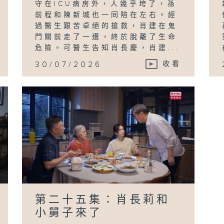
守在ICU病房外，人幾乎垮了，孫
前程和陳新城也一同陪在左右。經
過醫生艱苦卓絕的搶救，肖建在鬼
門關前走了一遭，終於脫離了生命
危險。可醫生告知肖長慶，肖建...
30/07/2026
收看
第二十五集：肖長莉和
小舅子來了