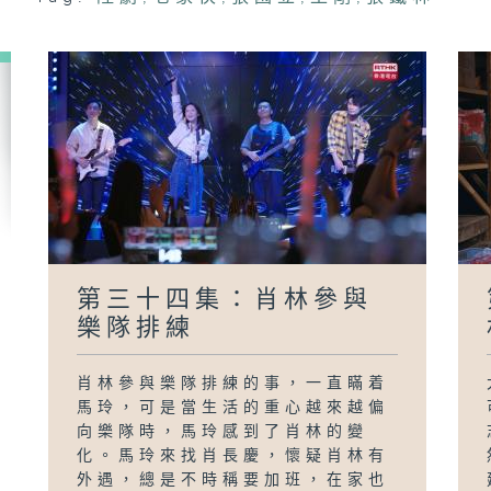
第
莉
第三十四集：肖林參與
樂隊排練
肖林參與樂隊排練的事，一直瞞着
馬玲，可是當生活的重心越來越偏
向樂隊時，馬玲感到了肖林的變
化。馬玲來找肖長慶，懷疑肖林有
外遇，總是不時稱要加班，在家也