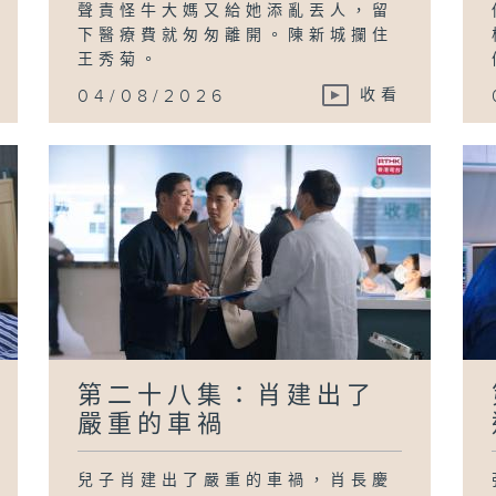
聲責怪牛大媽又給她添亂丟人，留
下醫療費就匆匆離開。陳新城攔住
王秀菊。
04/08/2026
收看
第二十八集：肖建出了
嚴重的車禍
兒子肖建出了嚴重的車禍，肖長慶