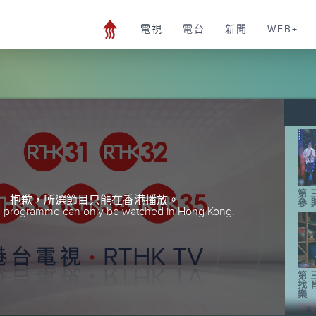
電視
電台
新聞
WEB+
第
抱歉，所選節目只能在香港播放。
參
he programme can only be watched in Hong Kong.
第
找
樂