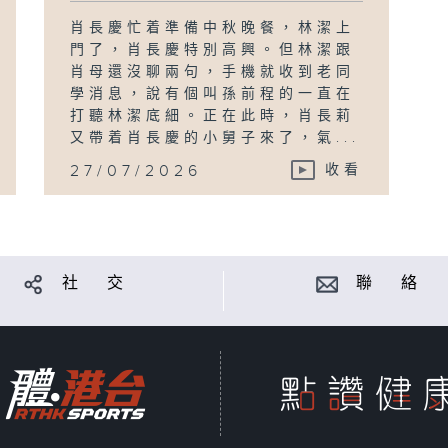
肖長慶忙着準備中秋晚餐，林潔上
門了，肖長慶特別高興。但林潔跟
肖母還沒聊兩句，手機就收到老同
學消息，說有個叫孫前程的一直在
打聽林潔底細。正在此時，肖長莉
又帶着肖長慶的小舅子來了，氣...
27/07/2026
收看
社 交
聯 絡