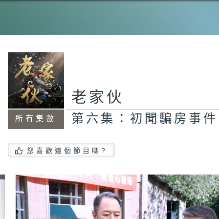
第
大
第
老家伙
媽
第六集：初聞騙房事件
所有集數
第
您喜歡這個節目嗎?
量
機
第