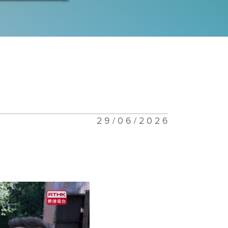
三十二集： 徐
媽事情的真相
三十一集：牛大
被送進醫院搶救
29/06/2026
三十集：三人商
如何對付校車司
二十九集：肖建