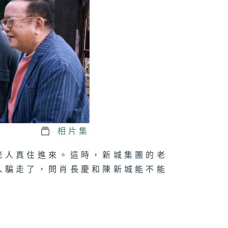
時候的經歷
二十八集：肖建
了嚴重的車禍
二十七集：張桂
住進醫院
相片集
老人真住進來。這時，新城集團的老
人騙走了，問肖長慶和陳新城能不能
二十六集：妻子
桂榮逼陳新城學
飯