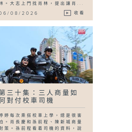
林。大志上門找肖林，提出讓肖...
06/08/2026
收看
第三十集：三人商量如
何對付校車司機
婷婷每次乘搭校車上學，總是很害
怕。肖長慶和孫前程、陳新城商量
對策。孫前程看着司機的資料，說