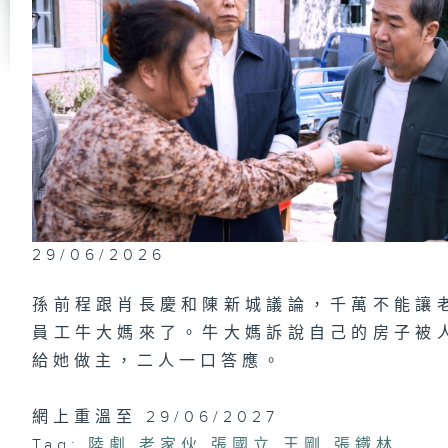
小
第
出
第
榮
29/06/2026
孫前程跟肖長慶和陳新城議論，千萬不能讓
員工牛大媽來了。牛大媽訴說自己的房子被
第
張
給她做主，二人一口答應。
做
網上重溫至 29/06/2027
Tag:
陸劇
,
老家伙
,
張國立
,
王剛
,
張鐵林