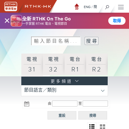
ENG
/
簡
×
全新 RTHK On The Go
取得
一手掌握 RTHK 電台、電視節目
電視
電視
電台
電台
31
32
R1
R2
電台
更多頻道
節目語言／類別
R3
電台
電台
電台
由
至
普通
R4
R5
話台
重設
搜尋