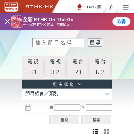
ENG
/
簡
×
全新 RTHK On The Go
取得
一手掌握 RTHK 電台、電視節目
電視
電視
電台
電台
31
32
R1
R2
電台
更多頻道
節目語言／類別
R3
電台
電台
電台
由
至
普通
R4
R5
話台
重設
搜尋