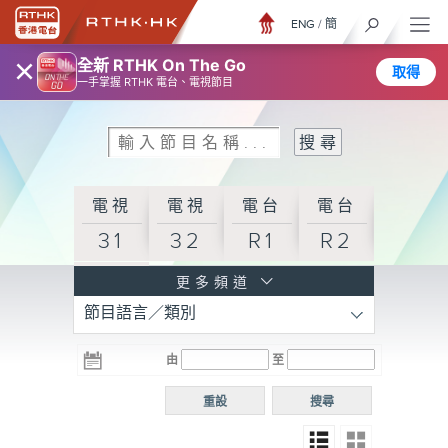
ENG
/
簡
×
全新 RTHK On The Go
取得
一手掌握 RTHK 電台、電視節目
電視
電視
電台
電台
31
32
R1
R2
電台
更多頻道
節目語言／類別
R3
電台
電台
電台
由
至
普通
R4
R5
話台
重設
搜尋