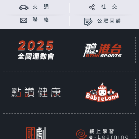
交 通
社 交
聯 絡
公眾回饋