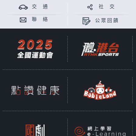
交 通
社 交
聯 絡
公眾回饋