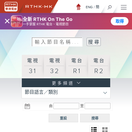
ENG
/
簡
×
全新 RTHK On The Go
取得
一手掌握 RTHK 電台、電視節目
電視
電視
電台
電台
31
32
R1
R2
電台
更多頻道
節目語言／類別
R3
電台
電台
電台
由
至
普通
R4
R5
話台
重設
搜尋