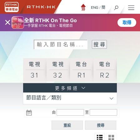
ENG
/
簡
×
全新 RTHK On The Go
取得
一手掌握 RTHK 電台、電視節目
電視
電視
電台
電台
31
32
R1
R2
電台
更多頻道
節目語言／類別
R3
電台
電台
電台
由
至
普通
R4
R5
話台
重設
搜尋