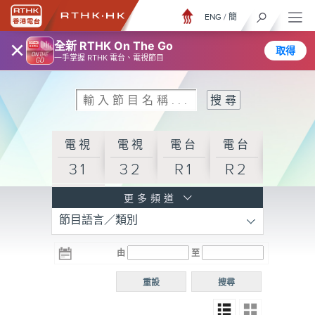
ENG
/
簡
×
全新 RTHK On The Go
取得
一手掌握 RTHK 電台、電視節目
電視
電視
電台
電台
31
32
R1
R2
電台
更多頻道
節目語言／類別
R3
電台
電台
電台
由
至
普通
R4
R5
話台
重設
搜尋