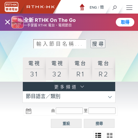
ENG
/
簡
×
全新 RTHK On The Go
取得
一手掌握 RTHK 電台、電視節目
電視
電視
電台
電台
31
32
R1
R2
電台
更多頻道
節目語言／類別
R3
電台
電台
電台
由
至
普通
R4
R5
話台
重設
搜尋