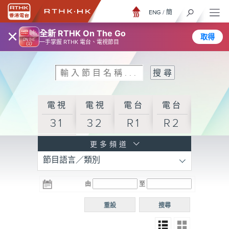
ENG
/
簡
×
全新 RTHK On The Go
取得
一手掌握 RTHK 電台、電視節目
電視
電視
電台
電台
31
32
R1
R2
電台
更多頻道
節目語言／類別
R3
電台
電台
電台
由
至
普通
R4
R5
話台
重設
搜尋