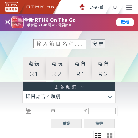
ENG
/
簡
×
全新 RTHK On The Go
取得
一手掌握 RTHK 電台、電視節目
電視
電視
電台
電台
31
32
R1
R2
電台
更多頻道
節目語言／類別
R3
電台
電台
電台
由
至
普通
R4
R5
話台
重設
搜尋