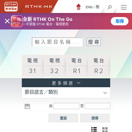
ENG
/
簡
×
全新 RTHK On The Go
取得
一手掌握 RTHK 電台、電視節目
電視
電視
電台
電台
31
32
R1
R2
電台
更多頻道
節目語言／類別
R3
電台
電台
電台
由
至
普通
R4
R5
話台
重設
搜尋