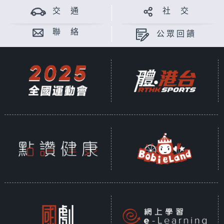
交 通
社 交
聯 絡
公眾回饋