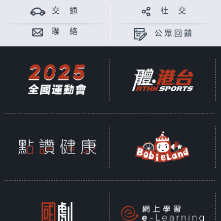
交 通
社 交
聯 絡
公眾回饋