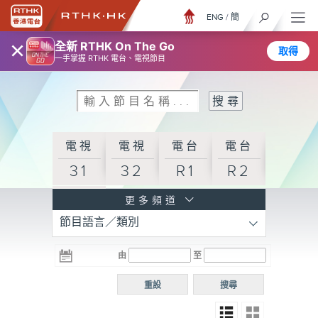
ENG
/
簡
×
全新 RTHK On The Go
取得
一手掌握 RTHK 電台、電視節目
電視
電視
電台
電台
31
32
R1
R2
電台
更多頻道
節目語言／類別
R3
電台
電台
電台
由
至
普通
R4
R5
話台
重設
搜尋