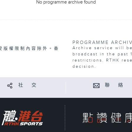
No programme archive found
PROGRAMME ARCHI
Archive service will b
受版權限制內容除外。香
broadcast in the past 
restrictions. RTHK res
decision.
社 交
聯 絡