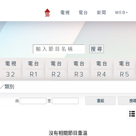
電視
電台
新聞
WEB+
電視
電台
電台
電台
電台
電台
32
R1
R2
R3
R4
R5
／類別
由
至
重設
搜
沒有相關節目重溫