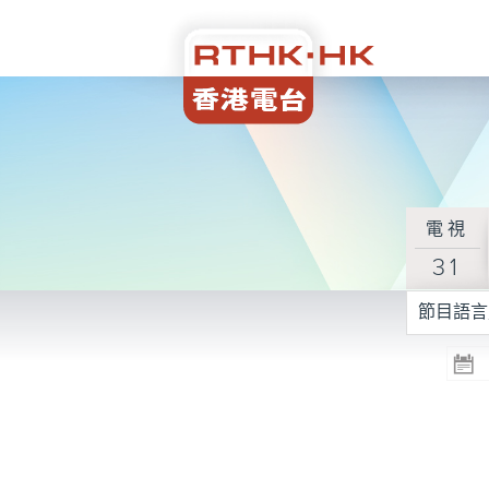
電視
31
節目語言