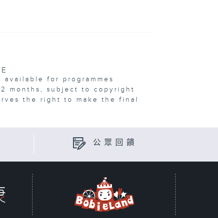
VE
e available for programmes
12 months, subject to copyright
erves the right to make the final
公眾回饋