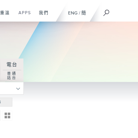
重溫
APPS
我們
ENG
/
簡
電台
普通
話台
尋