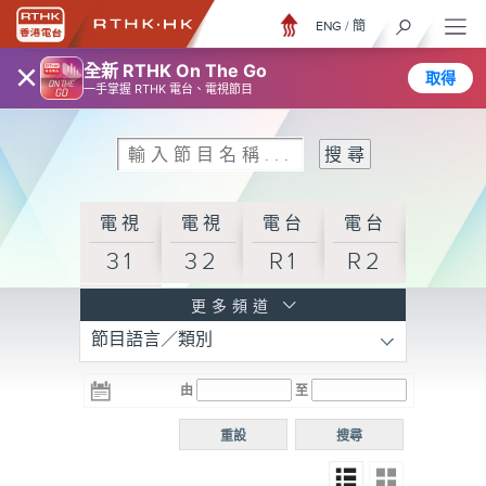
ENG
/
簡
×
全新 RTHK On The Go
取得
一手掌握 RTHK 電台、電視節目
電視
電視
電台
電台
31
32
R1
R2
電台
更多頻道
節目語言／類別
R3
電台
電台
電台
由
至
普通
R4
R5
話台
重設
搜尋