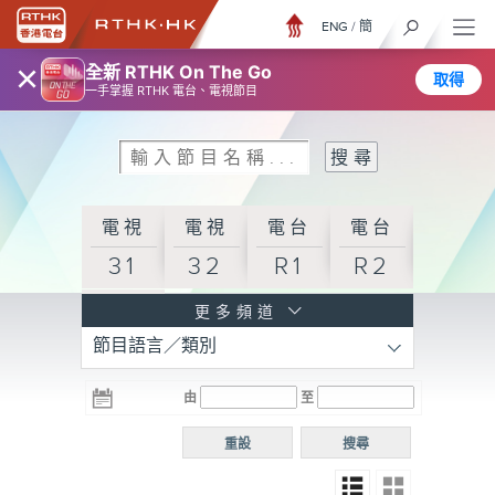
ENG
/
簡
×
全新 RTHK On The Go
取得
一手掌握 RTHK 電台、電視節目
電視
電視
電台
電台
31
32
R1
R2
電台
更多頻道
節目語言／類別
R3
電台
電台
電台
由
至
普通
R4
R5
話台
重設
搜尋