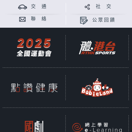
交 通
社 交
聯 絡
公眾回饋