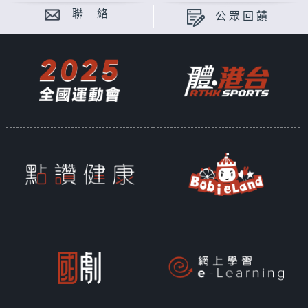
聯 絡
公眾回饋