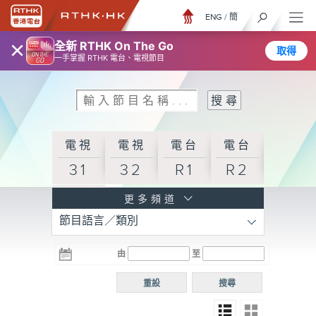
ENG
/
簡
×
全新 RTHK On The Go
取得
一手掌握 RTHK 電台、電視節目
電視
電視
電台
電台
31
32
R1
R2
電台
更多頻道
節目語言／類別
R3
電台
電台
電台
由
至
普通
R4
R5
話台
重設
搜尋