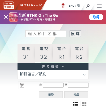
ENG
/
簡
×
全新 RTHK On The Go
取得
一手掌握 RTHK 電台、電視節目
電視
電視
電台
電台
31
32
R1
R2
電台
更多頻道
節目語言／類別
R3
電台
電台
電台
由
至
普通
R4
R5
話台
重設
搜尋