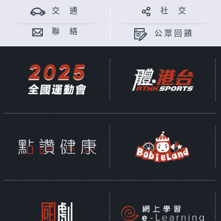
交 通
社 交
聯 絡
公眾回饋