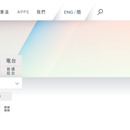
重溫
APPS
我們
ENG
/
簡
電台
普通
話台
尋