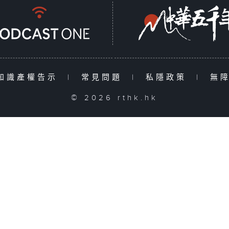
知識產權告示
|
常見問題
|
私隱政策
|
無
© 2026 rthk.hk