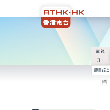
電視
31
節目語言