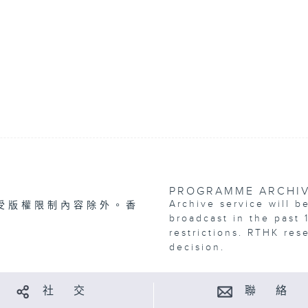
PROGRAMME ARCHI
Archive service will b
受版權限制內容除外。香
broadcast in the past 
restrictions. RTHK res
decision.
社 交
聯 絡