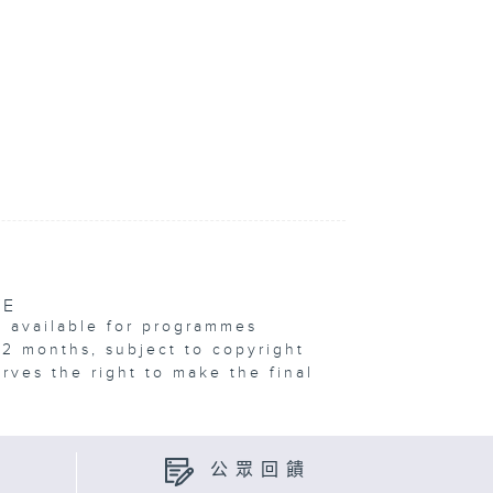
VE
e available for programmes
12 months, subject to copyright
erves the right to make the final
公眾回饋