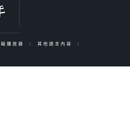
障礙播放器
|
其他語言內容
|