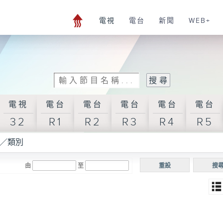
電視
電台
新聞
WEB+
電視
電台
電台
電台
電台
電台
32
R1
R2
R3
R4
R5
／類別
由
至
重設
搜